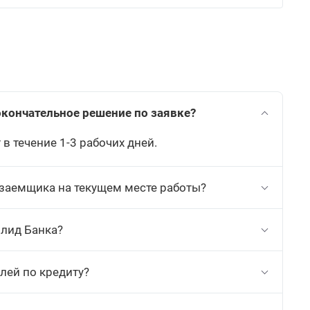
Вы узнаете пред
вам выдать. Рас
является гар
окончательное решение по заявке?
в течение 1-3 рабочих дней.
заемщика на текущем месте работы?
олид Банка?
лей по кредиту?