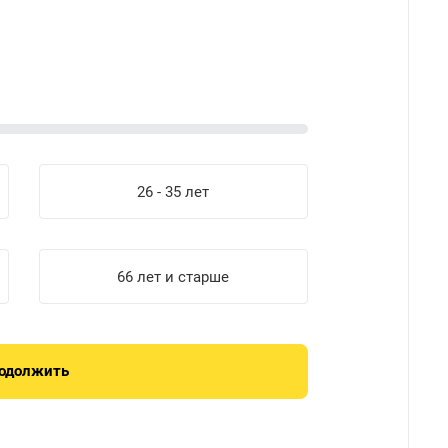
Рассчит
26 - 35 лет
Кредит
До 50 
66 лет и старше
Плачу боле
Более 10
одолжить