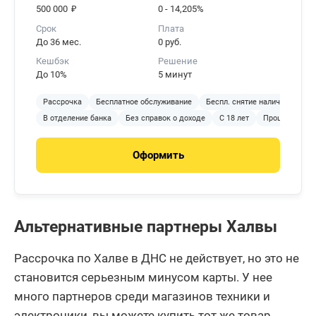
₽
500 000
0 - 14,205%
Срок
Плата
До 36 мес.
0 руб.
Кешбэк
Решение
До 10%
5 минут
Рассрочка
Бесплатное обслуживание
Беспл. снятие наличных
С
В отделение банка
Без справок о доходе
С 18 лет
Процент на ос
Оформить
Альтернативные партнеры Халвы
Рассрочка по Халве в ДНС не действует, но это не
становится серьезным минусом карты. У нее
много партнеров среди магазинов техники и
электроники, вы можете купить тот же товар