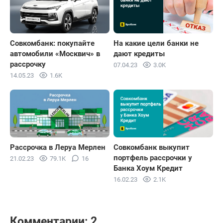
Совкомбанк: покупайте
На какие цели банки не
автомобили «Москвич» в
дают кредиты
рассрочку
07.04.23
3.0K
14.05.23
1.6K
Совкомбанк выкупит
Рассрочка в Леруа Мерлен
портфель рассрочки у
21.02.23
79.1K
16
Банка Хоум Кредит
16.02.23
2.1K
Комментарии: 2