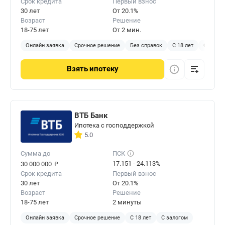
Срок кредита
Первый взнос
30 лет
От 20.1%
Возраст
Решение
18-75 лет
От 2 мин.
Онлайн заявка
Срочное решение
Без справок
С 18 лет
С залог
Взять
ипотеку
ВТБ Банк
Ипотека с господдержкой
5.0
Сумма до
ПСК
₽
17.151 - 24.113%
30 000 000
Срок кредита
Первый взнос
30 лет
От 20.1%
Возраст
Решение
18-75 лет
2 минуты
Онлайн заявка
Срочное решение
С 18 лет
С залогом