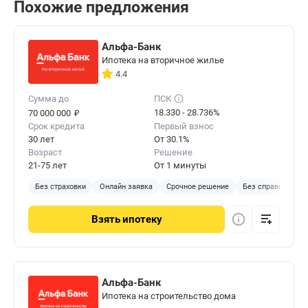
Похожие предложения
Альфа-Банк
Ипотека на вторичное жилье
4.4
Сумма до
ПСК
₽
18.330 - 28.736%
70 000 000
Срок кредита
Первый взнос
30 лет
От 30.1%
Возраст
Решение
21-75 лет
От 1 минуты
Без страховки
Онлайн заявка
Срочное решение
Без справок
С
Взять
ипотеку
Альфа-Банк
Ипотека на строительство дома