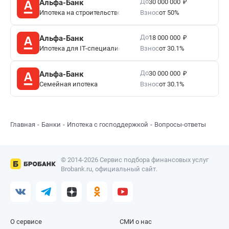
₽
До
Альфа-Банк
30 000 000
Ипотека на строительство дома
Взнос
от 50%
₽
До
Альфа-Банк
18 000 000
Ипотека для IT-специалистов
Взнос
от 30.1%
₽
До
Альфа-Банк
30 000 000
Семейная ипотека
Взнос
от 30.1%
Главная
Банки
Ипотека с господдержкой
Вопросы-ответы
© 2014-2026 Сервис подбора финансовых услуг
Brobank.ru, официальный сайт.
О сервисе
СМИ о нас