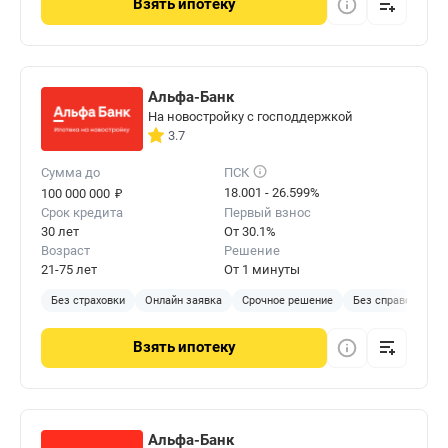
Взять
ипотеку
Альфа-Банк
На новостройку с господдержкой
3.7
Сумма до
ПСК
₽
18.001 - 26.599%
100 000 000
Срок кредита
Первый взнос
30 лет
От 30.1%
Возраст
Решение
21-75 лет
От 1 минуты
Без страховки
Онлайн заявка
Срочное решение
Без справок
С
Взять
ипотеку
Альфа-Банк