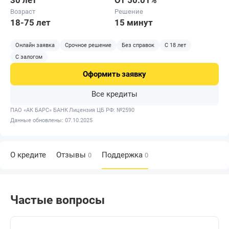
30 лет
От 50.01%
Возраст
Решение
18-75 лет
15 минут
Онлайн заявка
Срочное решение
Без справок
С 18 лет
С залогом
Оформить
заявку
Все кредиты
ПАО «АК БАРС» БАНК
Лицензия ЦБ РФ: №2590
Данные обновлены: 07.10.2025
О кредите
Отзывы
Поддержка
0
0
Частые вопросы