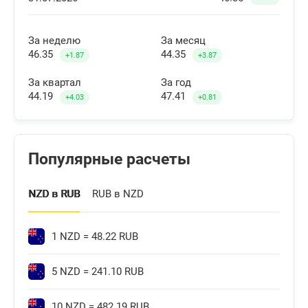
За неделю
За месяц
46.35
44.35
+1.87
+3.87
За квартал
За год
44.19
47.41
+4.03
+0.81
Популярные расчеты
NZD в RUB
RUB в NZD
1 NZD = 48.22 RUB
5 NZD = 241.10 RUB
10 NZD = 482.19 RUB