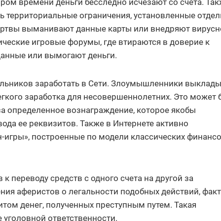
ором времени деньги бесследно исчезают со счета. Так
ть территориальные ограничения, установленные отде
жертвы выманивают данные карты или внедряют вирусн
ческие игровые форумы, где втираются в доверие к
данные или вымогают деньги.
ольников заработать в Сети. Злоумышленники выклад
гкого заработка для несовершеннолетних. Это может 
 за определенное вознаграждение, которое якобы
вода ее реквизитов. Также в Интернете активно
-игры», построенные по модели классических финанс
к переводу средств с одного счета на другой за
ния аферистов о легальности подобных действий, фак
зитом денег, полученных преступным путем. Такая
е уголовной ответственности.