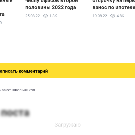
льные
числу офисов второй
отсрочку на пер
половины 2022 года
взнос по ипотек
та
25.08.22
1.3K
19.08.22
4.8K
9
аписать комментарий
ывают школьников