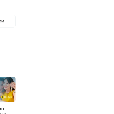
ам
ят