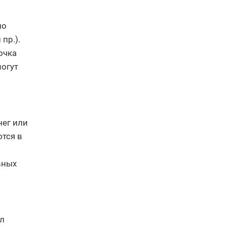
по
пр.).
очка
могут
нег или
ются в
вных
ол