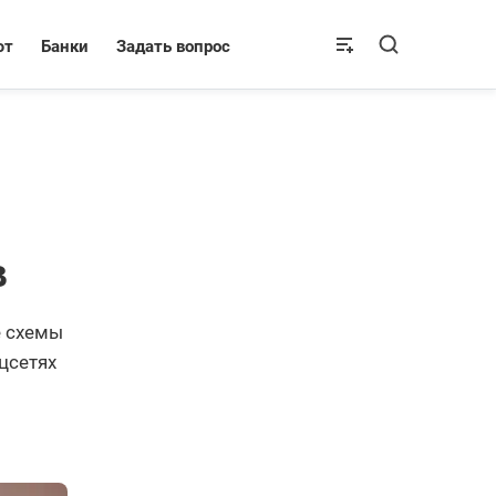
ют
Банки
Задать вопрос
в
е схемы
цсетях