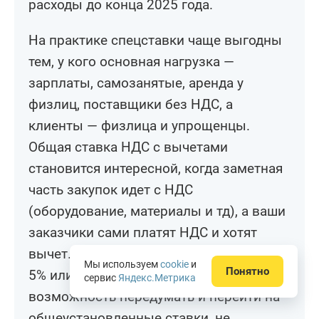
расходы до конца 2025 года.
На практике спецставки чаще выгодны
тем, у кого основная нагрузка —
зарплаты, самозанятые, аренда у
физлиц, поставщики без НДС, а
клиенты — физлица и упрощенцы.
Общая ставка НДС с вычетами
становится интересной, когда заметная
часть закупок идет с НДС
(оборудование, материалы и тд), а ваши
заказчики сами платят НДС и хотят
вычет. Если вы промахнулись, выбрав
Мы используем
cookie
и
Понятно
5% или 7% в 2026 году, у вас есть
сервис
Яндекс.Метрика
возможность передумать и перейти на
общеустановленные ставки, не