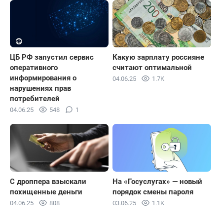
ЦБ РФ запустил сервис
Какую зарплату россияне
оперативного
считают оптимальной
информирования о
04.06.25
1.7K
нарушениях прав
потребителей
04.06.25
548
1
С дроппера взыскали
На «Госуслугах» — новый
похищенные деньги
порядок смены пароля
04.06.25
808
03.06.25
1.1K