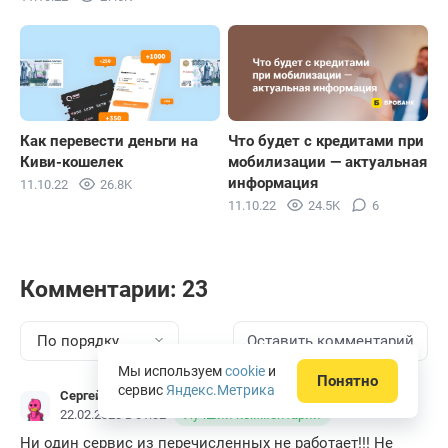
Как перевести деньги на
Что будет с кредитами при
Киви-кошелек
мобилизации — актуальная
информация
11.10.22
26.8K
11.10.22
24.5K
6
Комментарии: 23
По порядку
Оставить комментарий
Мы используем
cookie
и
Понятно
сервис
Яндекс.Метрика
Сергей
22.02.2023 в 01:32
Лучший комментарий
Ни один сервис из перечисленных не работает!!! Не