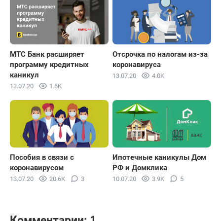
МТС Банк расширяет
Отсрочка по налогам из-за
программу кредитных
коронавируса
каникул
13.07.20
4.0K
13.07.20
1.6K
Пособия в связи с
Ипотечные каникулы Дом
коронавирусом
РФ и Домклика
13.07.20
20.6K
3
10.07.20
3.9K
5
Комментарии: 1