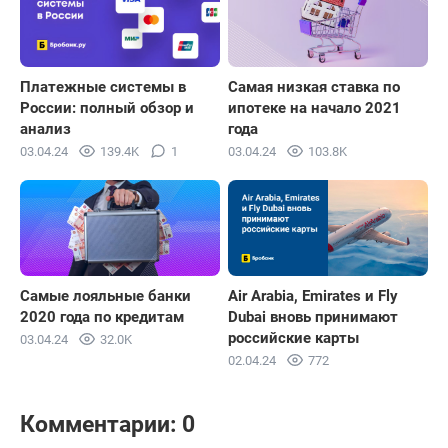
Платежные системы в
Самая низкая ставка по
России: полный обзор и
ипотеке на начало 2021
анализ
года
03.04.24
139.4K
1
03.04.24
103.8K
Самые лояльные банки
Air Arabia, Emirates и Fly
2020 года по кредитам
Dubai вновь принимают
российские карты
03.04.24
32.0K
02.04.24
772
Комментарии: 0