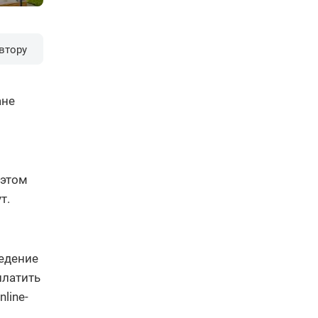
втору
ане
 этом
т.
едение
платить
line-