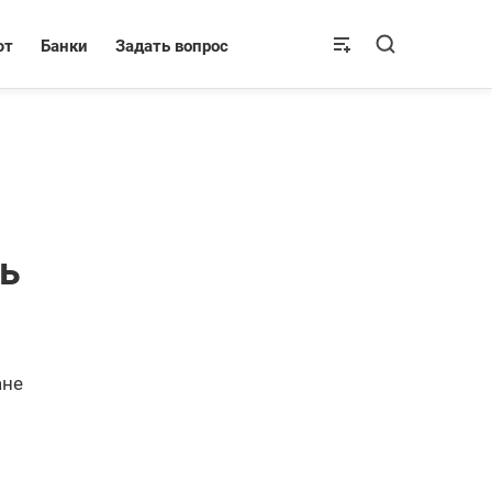
ют
Банки
Задать вопрос
ь
ане