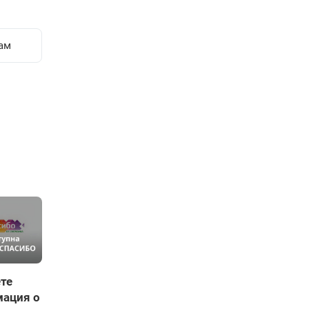
ам
те
мация о