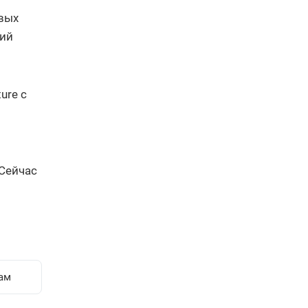
евых
ний
ure с
 Сейчас
ам