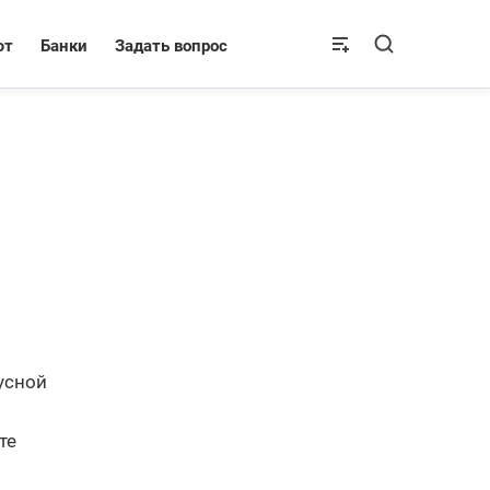
ют
Банки
Задать вопрос
усной
те