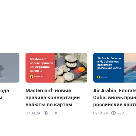
года
Mastercard: новые
Air Arabia, Emirat
м
правила конвертации
Dubai вновь при
валюты по картам
российские кар
03.04.24
1.1K
02.04.24
772