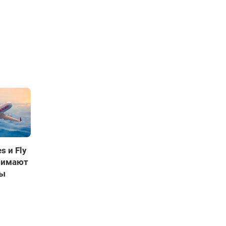
es и Fly
нимают
ты