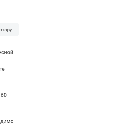
втору
усной
те
 60
ходимо