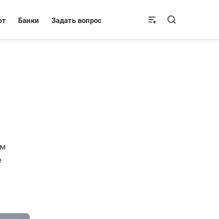
ют
Банки
Задать вопрос
ум
е