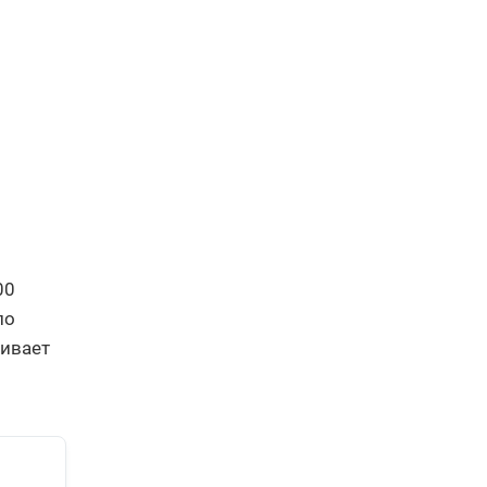
00
ло
ивает