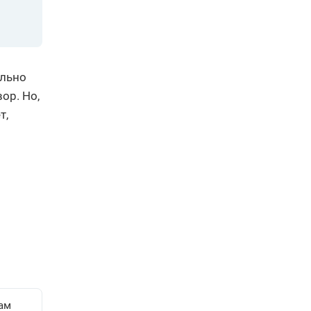
ельно
ор. Но,
т,
ам