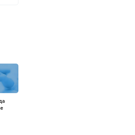
да
ке