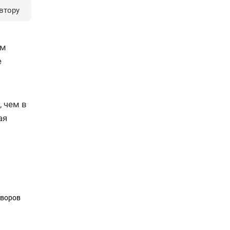
втору
ум
е
, чем в
ая
оворов