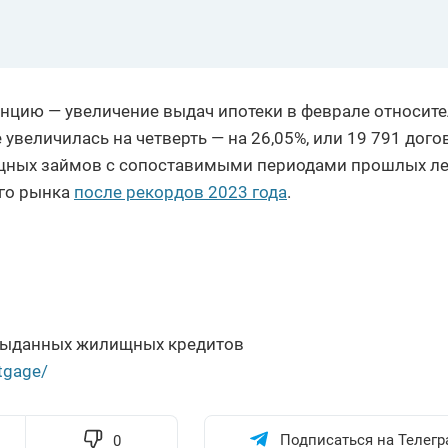
нцию — увеличение выдач ипотеки в феврале относит
 увеличилась на четверть — на 26,05%, или 19 791 догов
щных займов с сопоставимыми периодами прошлых ле
го рынка
после рекордов 2023 года
.
 выданных жилищных кредитов
tgage/
Подписаться на Телегр
0