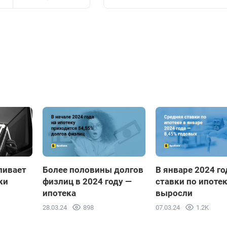
ливает
Более половины долгов
В январе 2024 го
ки
физлиц в 2024 году —
ставки по ипоте
ипотека
выросли
28.03.24
898
07.03.24
1.2K