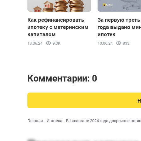
Как рефинансировать
За первую треть
ипотеку с материнским
года выдано ми
капиталом
ипотек
13.06.24
9.0K
10.06.24
833
Комментарии: 0
Н
Главная
Ипотека
В I квартале 2024 года досрочное по