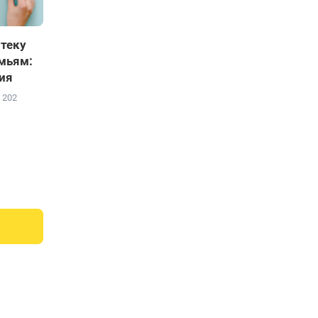
отеку
мьям:
ия
202