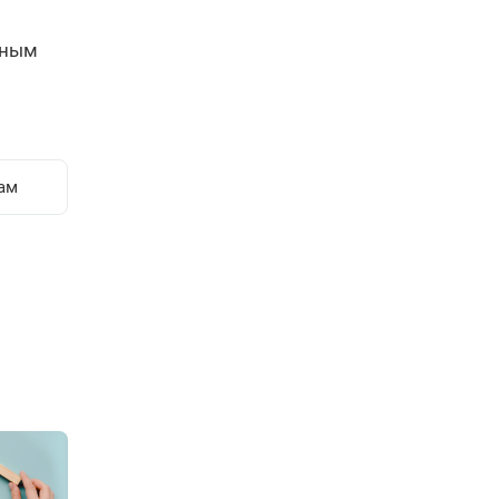
щным
ам