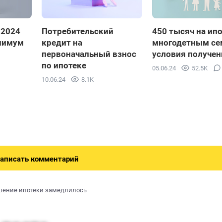
 2024
Потребительский
450 тысяч на ип
нимум
кредит на
многодетным се
первоначальный взнос
условия получен
по ипотеке
05.06.24
52.5K
10.06.24
8.1K
аписать комментарий
гашение ипотеки замедлилось