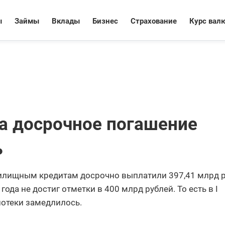
ы
Займы
Вклады
Бизнес
Страхование
Курс вал
да досрочное погашение
ь
жилищным кредитам досрочно выплатили 397,41 млрд р
года не достиг отметки в 400 млрд рублей. То есть в I
потеки замедлилось.