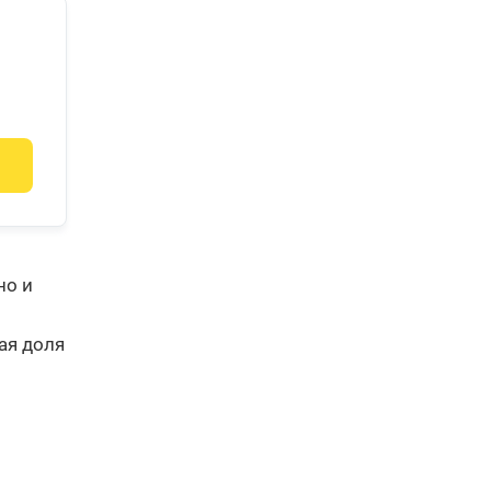
но и
ая доля