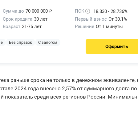
₽
Сумма до
70 000 000
ПСК
18.330 - 28.736%
Срок кредита
30 лет
Первый взнос
От 30.1%
Возраст
21-75 лет
Решение
От 1 минуты
ие
Без справок
С залогом
Оформить
ека раньше срока не только в денежном эквиваленте, 
ртале 2024 года внесено 2,57% от суммарного долга по
й показатель среди всех регионов России. Минимальн