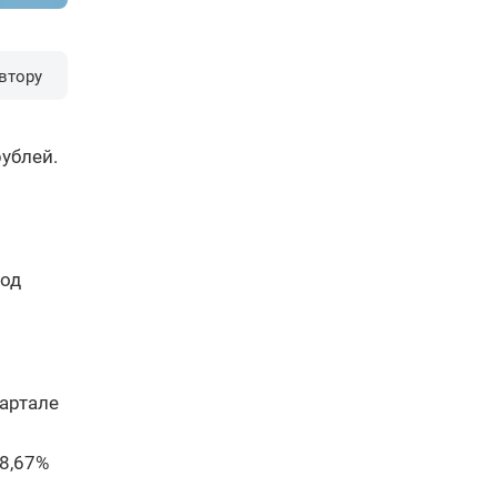
втору
ублей.
год
вартале
 8,67%