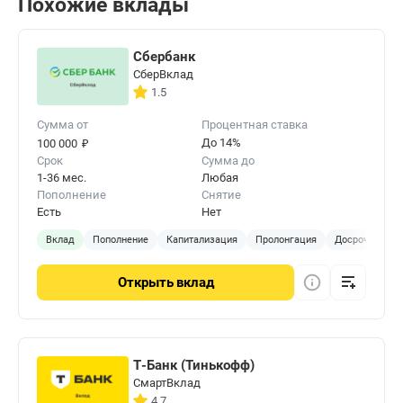
Похожие вклады
Сбербанк
СберВклад
1.5
Сумма от
Процентная ставка
₽
До 14%
100 000
Срок
Сумма до
1-36 мес.
Любая
Пополнение
Снятие
Есть
Нет
Вклад
Пополнение
Капитализация
Пролонгация
Досрочное за
Открыть
вклад
Т-Банк (Тинькофф)
СмартВклад
4.7