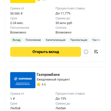
Сумма от
Процентная ставка
₽
До 11,77%
50 000
Срок
Сумма до
2-24 мес.
30 млн руб.
Пополнение
Снятие
Возможно
Возможно
Вклад
Пополнение
Капитализация
Пролонгация
Частичное сня
Открыть
вклад
Газпромбанк
Ежедневный процент
4.6
Сумма от
Процентная ставка
₽
До 13%
1
Срок
Сумма до
Любой
Любая