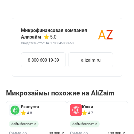
Микрофинансовая компания
Ализайм
5.0
Свидетельство: № 1703045008650
8 800 600 19-39
alizaim.ru
Микрозаймы похожие на AliZaim
Екапуста
Юкки
4.8
4.7
Займ бесплатно
Займ бесплатно
₽
₽
Сумма до
Сумма до
30 000
100 000