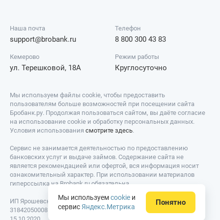
Наша почта
Телефон
support@brobank.ru
8 800 300 43 83
Кемерово
Режим работы
ул. Терешковой, 18А
Круглосуточно
Мы используем файлы cookie, чтобы предоставить
пользователям больше возможностей при посещении сайта
Бробанк.ру. Продолжая пользоваться сайтом, вы даёте согласие
на использование cookie и обработку персональных данных.
Условия использования
смотрите здесь
.
Сервис не занимается деятельностью по предоставлению
банковских услуг и выдаче займов. Содержание сайта не
является рекомендацией или офертой, вся информация носит
ознакомительный характер. При использовании материалов
гиперссылка на Brobank.ru обязательна.
Мы используем
cookie
и
ИП Ярошевский Д.И. ИНН: 423082922740. ОГРНИП:
Понятно
сервис
Яндекс.Метрика
318420500081301. Свидетельство на товарный знак № 779639 от
15.10.2020.