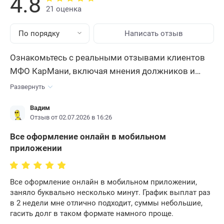
4.8
21 оценка
По порядку
Написать отзыв
Ознакомьтесь с реальными отзывами клиентов
МФО КарМани, включая мнения должников и
неплательщиков. Узнайте уровень
Развернуть
предоставляемых услуг, как компания ведет себя
Вадим
в случае просрочки, что будет, если не платить по
Отзыв от 02.07.2026 в 16:26
задолженности, а также прочтите персональные
Все оформление онлайн в мобильном
истории погашения. Выясните всю правду о МКК
приложении
КарМани , их репутации и рейтинге.
Оставьте свой
отзыв, чтобы помочь другим клиентам принять
обоснованное решение и выбрать лучшую МФО.
Все оформление онлайн в мобильном приложении,
заняло буквально несколько минут. График выплат раз
в 2 недели мне отлично подходит, суммы небольшие,
гасить долг в таком формате намного проще.