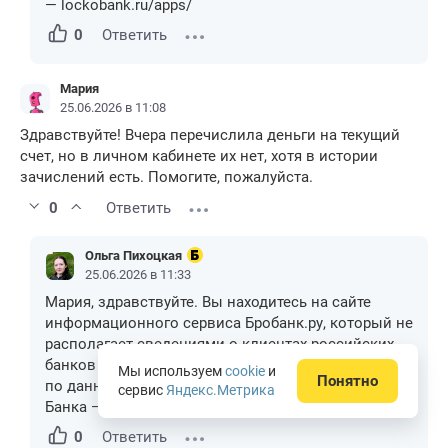
— lockobank.ru/apps/
0
Ответить
Мария
25.06.2026 в 11:08
Здравствуйте! Вчера перечислила деньги на текущий
счет, но в личном кабинете их нет, хотя в истории
зачислений есть. Помогите, пожалуйста.
0
Ответить
Ольга Пихоцкая
25.06.2026 в 11:33
Мария, здравствуйте. Вы находитесь на сайте
информационного сервиса Бробанк.ру, который не
располагает сведениями о клиентах российских
банков и их операциях. Рекомендуем обращаться
Мы используем
cookie
и
Понятно
по данному вопросу в службу поддержки Локо-
сервис
Яндекс.Метрика
Банка — 8-800-250-50-50,
info@lockobank.ru
.
0
Ответить