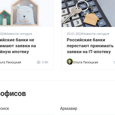
2024
Новости сегодня
29.01.2024
Новости сегодня
ийские банки не
Российские банки
имают заявки на
перестают принимать
йную ипотеку
заявки на IT-ипотеку
ьга Пихоцкая
3.5K
Ольга Пихоцкая
 офисов
онск
Армавир