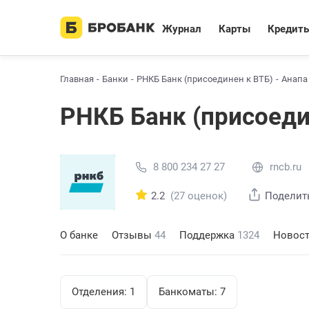
Журнал
Карты
Кредит
Главная
Банки
РНКБ Банк (присоединен к ВТБ)
Анапа
РНКБ Банк (присоеди
8 800 234 27 27
rncb.ru
2.2
(27 оценок)
Поделит
О банке
Отзывы
44
Поддержка
1324
Новос
Отделения:
1
Банкоматы:
7