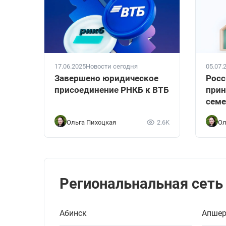
17.06.2025
Новости сегодня
05.07.
Завершено юридическое
Росс
присоединение РНКБ к ВТБ
прин
семе
Ольга Пихоцкая
2.6K
Ол
Региональнальная сеть
Абинск
Апшер