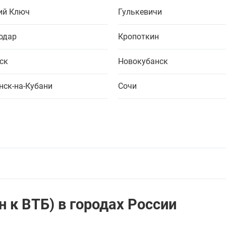
ий Ключ
Гулькевичи
одар
Кропоткин
ск
Новокубанск
нск-на-Кубани
Сочи
 к ВТБ) в городах России