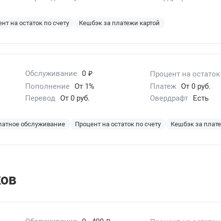
нт на остаток по счету
Кешбэк за платежи картой
₽
Обслуживание
0
Процент на остаток
Пополнение
От 1%
Платеж
От 0 руб.
Перевод
От 0 руб.
Овердрафт
Есть
латное обслуживание
Процент на остаток по счету
Кешбэк за плат
ков
₽