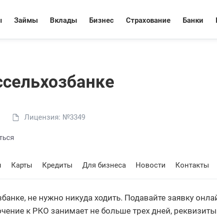
ы
Займы
Вклады
Бизнес
Страхование
Банки
ссельхозбанке
Лицензия: №3349
ться
ы
Карты
Кредиты
Для бизнеса
Новости
Контакты
банке, не нужно никуда ходить. Подавайте заявку онл
ение к РКО занимает не больше трех дней, реквизиты 