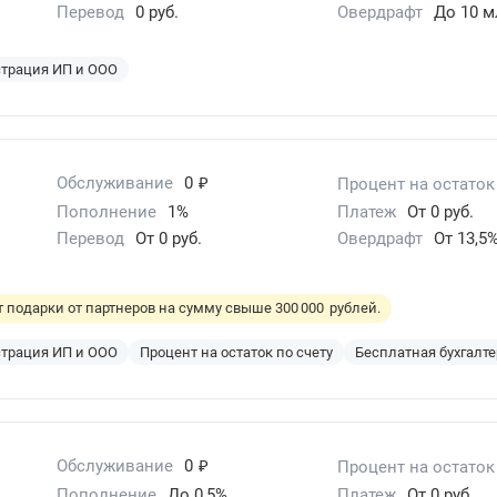
Перевод
0 руб.
Овердрафт
До 10 м
страция ИП и ООО
₽
Обслуживание
0
Процент на остаток
Пополнение
1%
Платеж
От 0 руб.
Перевод
От 0 руб.
Овердрафт
От 13,5
 подарки от партнеров на сумму свыше 300 000 рублей.
страция ИП и ООО
Процент на остаток по счету
Бесплатная бухгалт
₽
Обслуживание
0
Процент на остаток
Пополнение
До 0,5%
Платеж
От 0 руб.