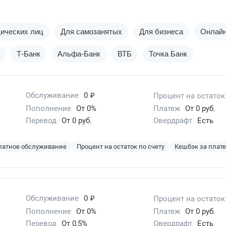
ических лиц
Для самозанятых
Для бизнеса
Онлай
Т-Банк
Альфа-Банк
ВТБ
Точка Банк
₽
Обслуживание
0
Процент на остаток
Пополнение
От 0%
Платеж
От 0 руб.
Перевод
От 0 руб.
Овердрафт
Есть
латное обслуживание
Процент на остаток по счету
Кешбэк за плат
₽
Обслуживание
0
Процент на остаток
Пополнение
От 0%
Платеж
От 0 руб.
Перевод
От 0,5%
Овердрафт
Есть