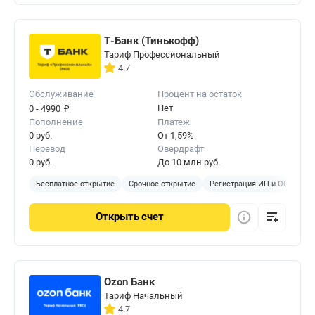
Т-Банк (Тинькофф)
Тариф Профессиональный
4.7
Обслуживание
Процент на остаток
₽
Нет
0 - 4990
Пополнение
Платеж
0 руб.
От 1,59%
Перевод
Овердрафт
0 руб.
До 10 млн руб.
Бесплатное открытие
Срочное открытие
Регистрация ИП и ООО
Открыть
счет
Ozon Банк
Тариф Начальный
4.7