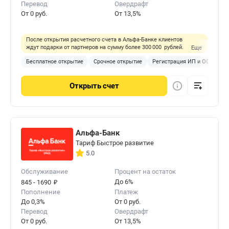
Перевод
Овердрафт
От 0 руб.
От 13,5%
После открытия расчетного счета в Альфа-Банке клиентов
ждут подарки от партнеров на сумму более 300 000 рублей.
Еще
Бесплатное открытие
Срочное открытие
Регистрация ИП и ООО
Б
Открыть
счет
Альфа-Банк
Тариф Быстрое развитие
5.0
Обслуживание
Процент на остаток
₽
До 6%
845 - 1690
Пополнение
Платеж
До 0,3%
От 0 руб.
Перевод
Овердрафт
От 0 руб.
От 13,5%