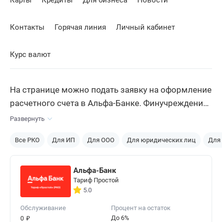
Карты
Кредиты
Для бизнеса
Новости
Контакты
Горячая линия
Личный кабинет
Курс валют
На странице можно подать заявку на оформление
расчетного счета в Альфа-Банке. Финучреждение
дает возможность открыть р/с как компаниям,
Развернуть
так и индивидуальным предпринимателям.
Все РКО
Для ИП
Для ООО
Для юридических лиц
Для
Ознакомьтесь с условиями, выберите тариф и
подайте заявку.
Альфа-Банк
Тариф Простой
5.0
Обслуживание
Процент на остаток
₽
До 6%
0