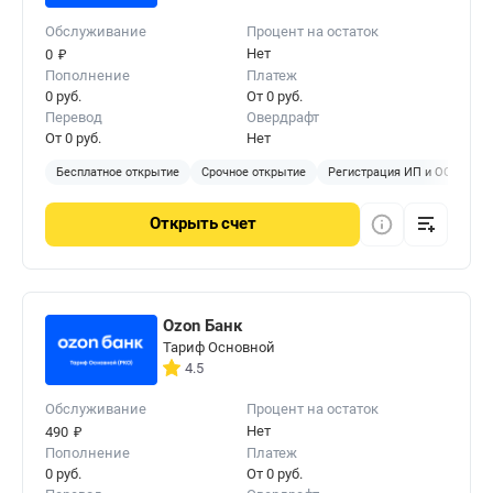
Обслуживание
Процент на остаток
₽
Нет
0
Пополнение
Платеж
0 руб.
От 0 руб.
Перевод
Овердрафт
От 0 руб.
Нет
Бесплатное открытие
Срочное открытие
Регистрация ИП и ООО
Б
Открыть
счет
Ozon Банк
Тариф Основной
4.5
Обслуживание
Процент на остаток
₽
Нет
490
Пополнение
Платеж
0 руб.
От 0 руб.