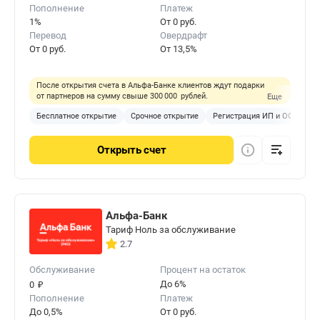
Пополнение
Платеж
1%
От 0 руб.
Перевод
Овердрафт
От 0 руб.
От 13,5%
После открытия счета в Альфа-Банке клиентов ждут подарки
от партнеров на сумму свыше 300 000 рублей.
Еще
Бесплатное открытие
Срочное открытие
Регистрация ИП и ООО
П
Открыть
счет
Альфа-Банк
Тариф Ноль за обслуживание
2.7
Обслуживание
Процент на остаток
₽
До 6%
0
Пополнение
Платеж
До 0,5%
От 0 руб.