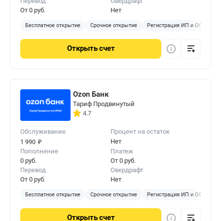
Перевод
Овердрафт
От 0 руб.
Нет
Бесплатное открытие
Срочное открытие
Регистрация ИП и ООО
Б
Открыть
счет
Ozon Банк
Тариф Продвинутый
4.7
Обслуживание
Процент на остаток
₽
Нет
1 990
Пополнение
Платеж
0 руб.
От 0 руб.
Перевод
Овердрафт
От 0 руб.
Нет
Бесплатное открытие
Срочное открытие
Регистрация ИП и ООО
Б
Открыть
счет