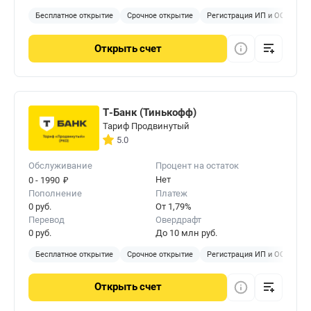
Бесплатное открытие
Срочное открытие
Регистрация ИП и ООО
Б
Открыть
счет
Т-Банк (Тинькофф)
Тариф Продвинутый
5.0
Обслуживание
Процент на остаток
₽
Нет
0 - 1990
Пополнение
Платеж
0 руб.
От 1,79%
Перевод
Овердрафт
0 руб.
До 10 млн руб.
Бесплатное открытие
Срочное открытие
Регистрация ИП и ООО
Б
Открыть
счет