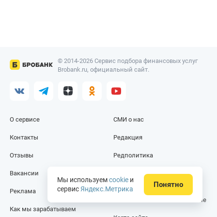
© 2014-2026 Сервис подбора финансовых услуг
Brobank.ru, официальный сайт.
О сервисе
СМИ о нас
Контакты
Редакция
Отзывы
Редполитика
Вакансии
Политика
Мы используем
cookie
и
конфиденциальности
Понятно
сервис
Яндекс.Метрика
Реклама
Пользовательское соглашение
Как мы зарабатываем