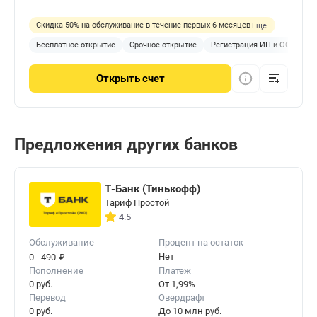
Скидка 50% на обслуживание в течение первых 6 месяцев
Еще
Бесплатное открытие
Срочное открытие
Регистрация ИП и ООО
П
Открыть
счет
Предложения других банков
Т-Банк (Тинькофф)
Тариф Простой
4.5
Обслуживание
Процент на остаток
₽
Нет
0 - 490
Пополнение
Платеж
0 руб.
От 1,99%
Перевод
Овердрафт
0 руб.
До 10 млн руб.