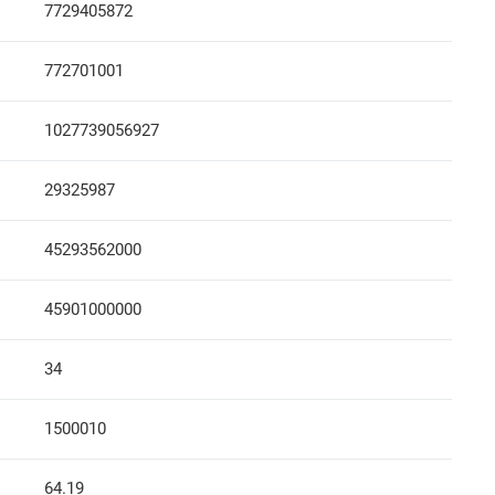
7729405872
772701001
1027739056927
29325987
45293562000
45901000000
34
1500010
64.19