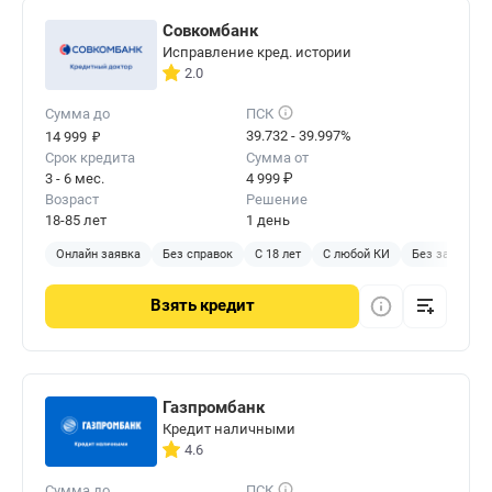
Совкомбанк
Исправление кред. истории
2.0
Сумма до
ПСК
₽
39.732 - 39.997%
14 999
Срок кредита
Сумма от
3 - 6 мес.
4 999 ₽
Возраст
Решение
18-85 лет
1 день
Онлайн заявка
Без справок
С 18 лет
С любой КИ
Без залога
Взять
кредит
Газпромбанк
Кредит наличными
4.6
Сумма до
ПСК