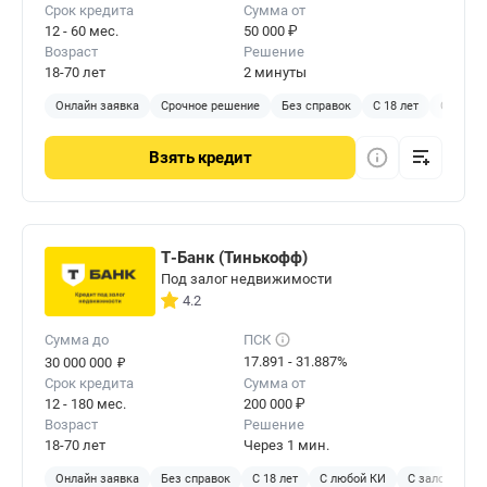
Срок кредита
Сумма от
12 - 60 мес.
50 000 ₽
Возраст
Решение
18-70 лет
2 минуты
Онлайн заявка
Срочное решение
Без справок
С 18 лет
С любой
Взять
кредит
Т-Банк (Тинькофф)
Под залог недвижимости
4.2
Сумма до
ПСК
₽
17.891 - 31.887%
30 000 000
Срок кредита
Сумма от
12 - 180 мес.
200 000 ₽
Возраст
Решение
18-70 лет
Через 1 мин.
Онлайн заявка
Без справок
С 18 лет
С любой КИ
С залогом