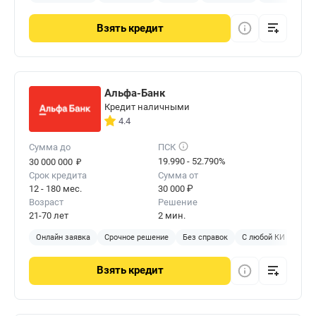
Взять
кредит
Альфа-Банк
Кредит наличными
4.4
Сумма до
ПСК
₽
19.990 - 52.790%
30 000 000
Срок кредита
Сумма от
12 - 180 мес.
30 000 ₽
Возраст
Решение
21-70 лет
2 мин.
Онлайн заявка
Срочное решение
Без справок
С любой КИ
Без 
Взять
кредит