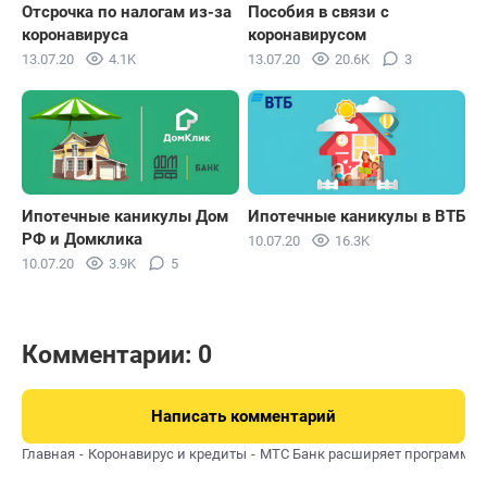
Отсрочка по налогам из-за
Пособия в связи с
коронавируса
коронавирусом
13.07.20
4.1K
13.07.20
20.6K
3
Ипотечные каникулы Дом
Ипотечные каникулы в ВТБ
РФ и Домклика
10.07.20
16.3K
10.07.20
3.9K
5
Комментарии: 0
Написать комментарий
Главная
Коронавирус и кредиты
МТС Банк расширяет программу 