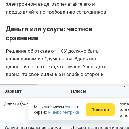
электронном виде, распечатайте его и
предъявляйте по требованию сотрудников.
Деньги или услуги: честное
сравнение
Решение об отказе от НСУ должно быть
взвешенным и обдуманным. Здесь нет
однозначного ответа, что лучше. У каждого
варианта свои сильные и слабые стороны.
→
Вариант
Плюсы
Деньги (компенсация)
Прибавка к пенсии наличн
Мы используем
cookie
и
нужно доказывать право на 
Понятно
сервис
Яндекс.Метрика
что назначил врач, но за п
Услуги (натуральная форма)
Лекарства, путевки и проез