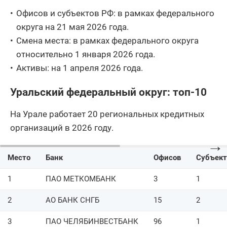
108
ООО РУСБС
1
Офисов и субъектов РФ: в рамках федерального
округа на 21 мая 2026 года.
109
АО ИТ Банк
2
Смена места: в рамках федерального округа
110
ООО Крона-Банк
3
относительно 1 января 2026 года.
Активы: на 1 апреля 2026 года.
111
Банк Нальчик ООО
1
112
ООО БАНК КУРГАН
1
Уральский федеральный округ: топ-10
113
АО КАБ Викинг
1
На Урале работает 20 региональных кредитных
организаций в 2026 году.
114
АО АКИБ Почтобанк
2
→
АО Классик Эконом
115
1
Место
Банк
Офисов
Субъект
Банк
1
ПАО МЕТКОМБАНК
3
1
116
АО Банк Торжок
1
2
АО БАНК СНГБ
15
2
КБ Байкалкредобанк
117
1
(АО)
3
ПАО ЧЕЛЯБИНВЕСТБАНК
96
1