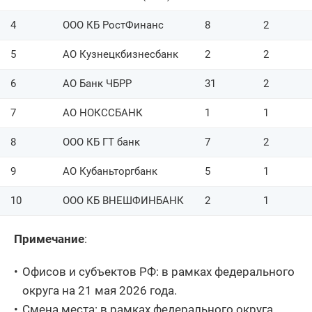
4
ООО КБ РостФинанс
8
2
5
АО Кузнецкбизнесбанк
2
2
6
АО Банк ЧБРР
31
2
7
АО НОКССБАНК
1
1
8
ООО КБ ГТ банк
7
2
9
АО Кубаньторгбанк
5
1
10
ООО КБ ВНЕШФИНБАНК
2
1
Примечание
:
Офисов и субъектов РФ: в рамках федерального
округа на 21 мая 2026 года.
Смена места: в рамках федерального округа