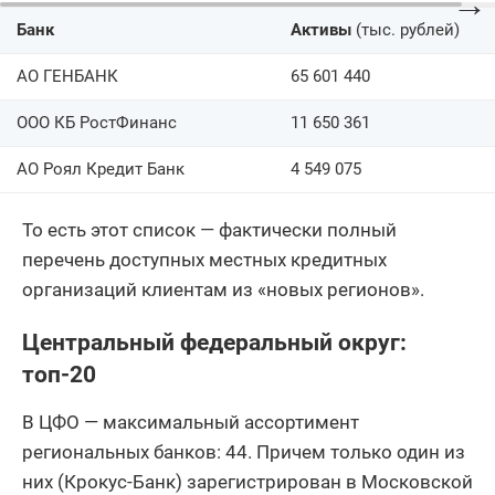
→
ПАО
Банк
Активы
(тыс. рублей)
27
1
БАЛТИНВЕСТБАНК
АО ГЕНБАНК
65 601 440
28
АО Тольяттихимбанк
3
ООО КБ РостФинанс
11 650 361
ООО КБЭР Банк
29
4
Казани
АО Роял Кредит Банк
4 549 075
30
АО БАНК ОРЕНБУРГ
1
То есть этот список — фактически полный
АО
31
1
перечень доступных местных кредитных
ПЕРВОУРАЛЬСКБАНК
организаций клиентам из «новых регионов».
32
АО Датабанк
4
Центральный федеральный округ:
ПАО Банк
33
3
топ-20
АЛЕКСАНДРОВСКИЙ
34
АО СЭБ Банк
1
В ЦФО — максимальный ассортимент
региональных банков: 44. Причем только один из
35
ЮГ-Инвестбанк (ПАО)
3
них (Крокус-Банк) зарегистрирован в Московской