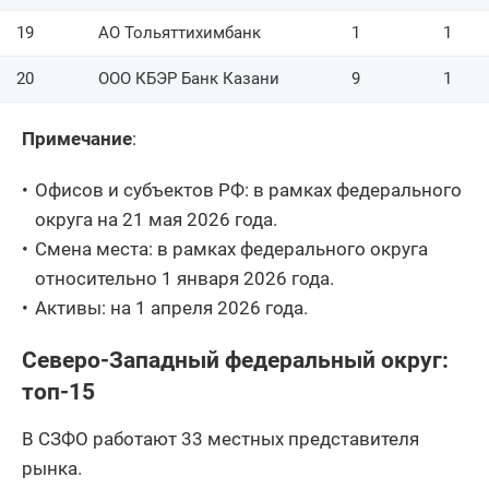
19
АО Тольяттихимбанк
АО АИКБ Енисейский
1
1
58
1
объединенный банк
20
ООО КБЭР Банк Казани
9
1
59
АО НОКССБАНК
2
Примечание
:
60
АО Банк Венец
2
61
ООО КБ ГТ банк
4
Офисов и субъектов РФ: в рамках федерального
округа на 21 мая 2026 года.
62
АО КБ НИБ
1
Смена места: в рамках федерального округа
КБ СТРОЙЛЕСБАНК
относительно 1 января 2026 года.
63
1
(ООО)
Активы: на 1 апреля 2026 года.
64
АО ГОРБАНК
1
Северо-Западный федеральный округ:
65
АО Кубаньторгбанк
1
топ-15
66
АО Сити Инвест Банк
1
В СЗФО работают 33 местных представителя
рынка.
67
АО Банк Вологжанин
6