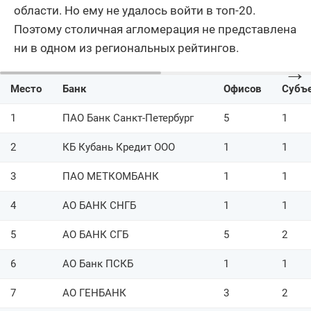
36
АО БАНК НБС
3
области. Но ему не удалось войти в топ-20.
Поэтому столичная агломерация не представлена
37
ПАО НИКО-БАНК
1
ни в одном из региональных рейтингов.
38
АО ВЛАДБИЗНЕСБАНК
2
→
Место
39
Банк
АКБ Форштадт (АО)
Офисов
Субъе
1
40
ООО КБ РостФинанс
5
1
ПАО Банк Санкт-Петербург
5
1
41
АО Кузнецкбизнесбанк
4
2
КБ Кубань Кредит ООО
1
1
42
ООО Банк Пэйджин
1
3
ПАО МЕТКОМБАНК
1
1
43
Банк ИТУРУП (ООО)
2
4
АО БАНК СНГБ
1
1
44
ПАО Контур.Банк
1
5
АО БАНК СГБ
5
2
45
ООО Земский банк
2
6
АО Банк ПСКБ
1
1
46
ПАО ФИНСТАР БАНК
2
7
АО ГЕНБАНК
3
2