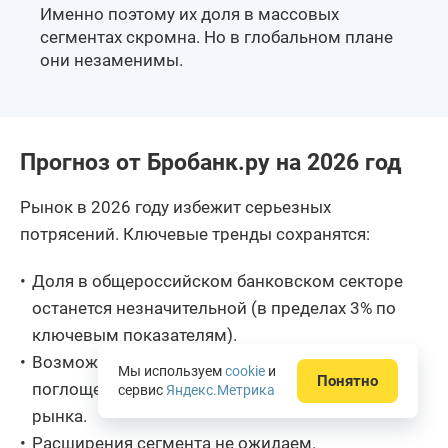
Именно поэтому их доля в массовых
сегментах скромна. Но в глобальном плане
они незаменимы.
Прогноз от Бробанк.ру на 2026 год
Рынок в 2026 году избежит серьезных
потрясений. Ключевые тренды сохранятся:
Доля в общероссийском банковском секторе
останется незначительной (в пределах 3% по
ключевым показателям).
Возможны точечные сокращения за счет
Мы используем
cookie
и
Понятно
поглощения отдельных региональных игроков
сервис
Яндекс.Метрика
рынка.
Расширения сегмента не ожидаем.