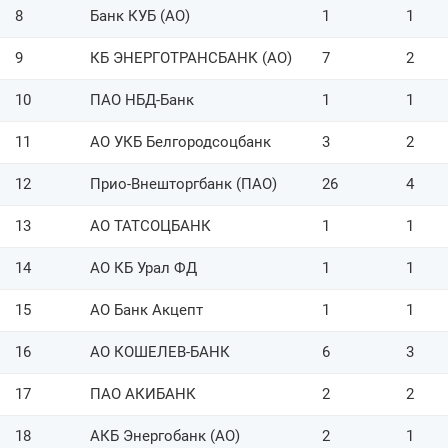
47
ПАО Банк Ставр
2
8
Банк КУБ (АО)
1
1
48
ПАО Банк Кузнецкий
4
9
КБ ЭНЕРГОТРАНСБАНК (АО)
7
2
ООО Хакасский
49
2
муниципальный банк
10
ПАО НБД-Банк
1
1
50
ПАО УКБ Новобанк
1
11
АО УКБ Белгородсоцбанк
3
2
51
Банк Снежинский АО
1
12
Прио-Внешторгбанк (ПАО)
26
4
ПАО
13
АО ТАТСОЦБАНК
1
1
52
1
Томскпромстройбанк
14
АО КБ Урал ФД
1
1
53
СИБСОЦБАНК ООО
1
15
АО Банк Акцепт
1
1
54
КБ Долинск (АО)
2
16
АО КОШЕЛЕВ-БАНК
6
3
55
АО Банк ЧБРР
2
17
ПАО АКИБАНК
2
2
56
Банк Вятич (АО)
3
18
АКБ Энергобанк (АО)
2
1
57
ООО КБ Кетовский
5