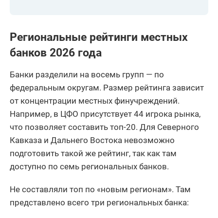
17
ПАО НБД-Банк
7
18
АО Экономбанк
1
Региональные рейтинги местных
банков 2026 года
АО УКБ
19
3
Белгородсоцбанк
Банки разделили на восемь групп — по
Прио-Внешторгбанк
20
4
федеральным округам. Размер рейтинга зависит
(ПАО)
от концентрации местных финучреждений.
21
АО ТАТСОЦБАНК
2
Например, в ЦФО присутствует 44 игрока рынка,
что позволяет составить топ-20. Для Северного
22
АО КБ Урал ФД
3
Кавказа и Дальнего Востока невозможно
23
АО Банк Акцепт
4
подготовить такой же рейтинг, так как там
доступно по семь региональных банков.
24
АО КОШЕЛЕВ-БАНК
4
Не составляли топ по «новым регионам». Там
25
ПАО АКИБАНК
4
представлено всего три региональных банка:
26
АКБ Энергобанк (АО)
5