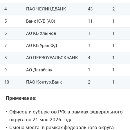
118
АО БАЛАКОВО-БАНК
1
4
ПАО ЧЕЛИНДБАНК
43
2
119
АО ЕАТПБанк
1
5
Банк КУБ (АО)
11
1
МКБ Дон-Тексбанк
120
1
ООО
6
АО КБ Хлынов
1
1
121
ООО НОВОКИБ
1
7
АО КБ Урал ФД
1
1
122
БАНК МСКБ (АО)
1
8
АО ПЕРВОУРАЛЬСКБАНК
4
1
123
АО Таганрогбанк
1
9
АО Датабанк
1
1
124
ООО КБ МВС Банк
1
10
ПАО Контур.Банк
2
1
125
КБ Континенталь ООО
2
Примечание
:
126
АО БАНК БЕРЕЙТ
1
Офисов и субъектов РФ: в рамках федерального
127
СеверСтройБанк АО
1
округа на 21 мая 2026 года.
Смена места: в рамках федерального округа