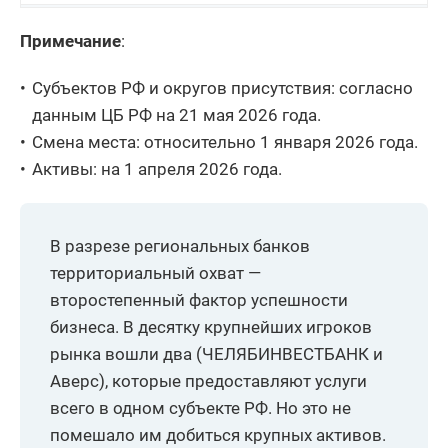
8
АО БАНК СГБ
6
Примечание
:
9
ПАО ЧЕЛИНДБАНК
2
Субъектов РФ и округов присутствия: согласно
10
АО Банк ПСКБ
2
данным ЦБ РФ на 21 мая 2026 года.
Смена места: относительно 1 января 2026 года.
11
АО ГЕНБАНК
7
Активы: на 1 апреля 2026 года.
12
Банк КУБ (АО)
2
АО Банк
13
Объединенный
1
В разрезе региональных банков
капитал
территориальный охват —
второстепенный фактор успешности
14
АО КБ Хлынов
10
бизнеса. В десятку крупнейших игроков
КБ
рынка вошли два (ЧЕЛЯБИНВЕСТБАНК и
15
ЭНЕРГОТРАНСБАНК
4
(АО)
Аверс), которые предоставляют услуги
всего в одном субъекте РФ. Но это не
АКБ Алмазэргиэнбанк
16
3
помешало им добиться крупных активов.
АО