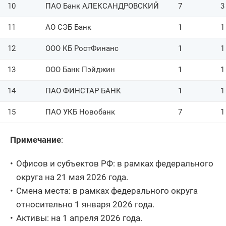
10
ПАО Банк АЛЕКСАНДРОВСКИЙ
7
3
78
ООО КБ Калуга
1
11
АО СЭБ Банк
1
1
ООО Мурманский
79
1
расчетный Банк
12
ООО КБ РостФинанс
1
1
ООО КБ
80
1
13
ООО Банк Пэйджин
1
1
Алтайкапиталбанк
14
ПАО ФИНСТАР БАНК
1
1
81
БСТ-БАНК АО
1
15
ПАО УКБ Новобанк
7
1
82
ООО банк Элита
1
83
АО КБ САММИТ БАНК
2
Примечание
:
ИКБР ЯРИНТЕРБАНК
84
1
Офисов и субъектов РФ: в рамках федерального
(ООО)
округа на 21 мая 2026 года.
85
ПАО Комбанк Химик
1
Смена места: в рамках федерального округа
относительно 1 января 2026 года.
ООО
86
1
Костромаселькомбанк
Активы: на 1 апреля 2026 года.