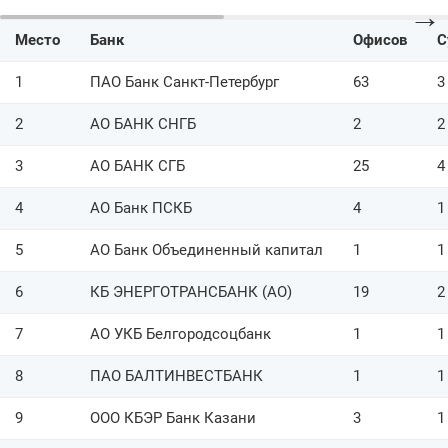
→
68
КБ Крокус-Банк (ООО)
1
Место
Банк
Офисов
С
69
ООО КБ Дружба
3
1
ПАО Банк Санкт-Петербург
63
3
Северный Народный
70
2
Банк (АО)
2
АО БАНК СНГБ
2
2
71
ЭКСИ-Банк (АО)
1
3
АО БАНК СГБ
25
4
72
Братский АНКБ АО
2
4
АО Банк ПСКБ
4
1
ООО КБ
73
2
5
АО Банк Объединенный капитал
1
1
ВНЕШФИНБАНК
6
КБ ЭНЕРГОТРАНСБАНК (АО)
19
2
АКБ Кузбассхимбанк
74
1
(ПАО)
7
АО УКБ Белгородсоцбанк
1
1
75
АО УРАЛПРОМБАНК
1
8
ПАО БАЛТИНВЕСТБАНК
1
1
76
ООО ЖИВАГО БАНК
2
9
ООО КБЭР Банк Казани
3
1
77
АО Роял Кредит Банк
4