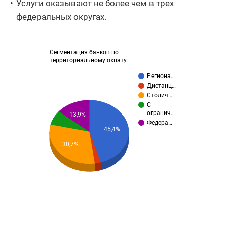
Услуги оказывают не более чем в трех
федеральных округах.
Сегментация банков по
территориальному охвату
Региона…
Дистанц…
Столич…
С
огранич…
13,9%
Федера…
45,4%
30,7%