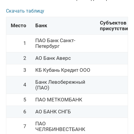
Скачать таблицу
Субъектов 
Место
Банк
присутствия
ПАО Банк Санкт-
1
5
Петербург
2
АО Банк Аверс
1
3
КБ Кубань Кредит ООО
5
Банк Левобережный
4
5
(ПАО)
5
ПАО МЕТКОМБАНК
3
6
АО БАНК СНГБ
5
ПАО
7
1
ЧЕЛЯБИНВЕСТБАНК