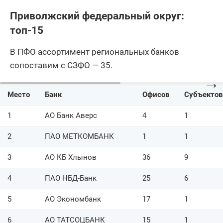
87
ПАО Донкомбанк
1
Приволжский федеральный округ:
АО Первый
топ-15
88
1
Дортрансбанк
В ПФО ассортимент региональных банков
89
ООО ЗЕМКОМБАНК
1
сопоставим с СЗФО — 35.
90
ООО КБ Уралфинанс
1
→
Место
Банк
Офисов
Субъектов
91
АО БАНК Ермак
2
1
АО Банк Аверс
4
1
92
Банк Пермь (АО)
1
2
ПАО МЕТКОМБАНК
1
1
93
АО комбанк Арзамас
1
3
94
АО КБ Хлынов
ООО АЛТЫНБАНК
36
9
1
95
ООО Банк Саратов
1
4
ПАО НБД-Банк
25
6
96
АО КБ Приобье
1
5
АО Экономбанк
17
1
97
ООО Примтеркомбанк
1
6
АО ТАТСОЦБАНК
15
1