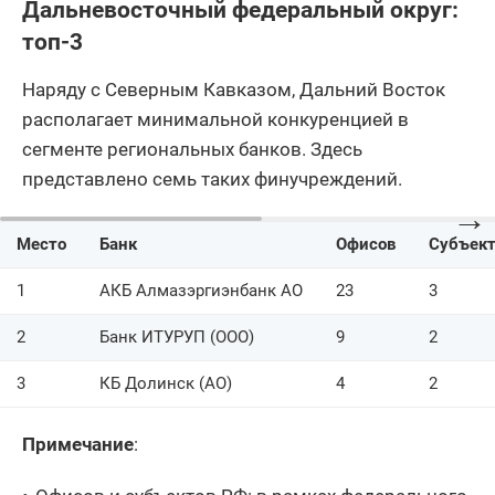
Дальневосточный федеральный округ:
топ-3
Наряду с Северным Кавказом, Дальний Восток
располагает минимальной конкуренцией в
сегменте региональных банков. Здесь
представлено семь таких финучреждений.
→
Место
Банк
Офисов
Субъект
1
АКБ Алмазэргиэнбанк АО
23
3
2
Банк ИТУРУП (ООО)
9
2
3
КБ Долинск (АО)
4
2
Примечание
: