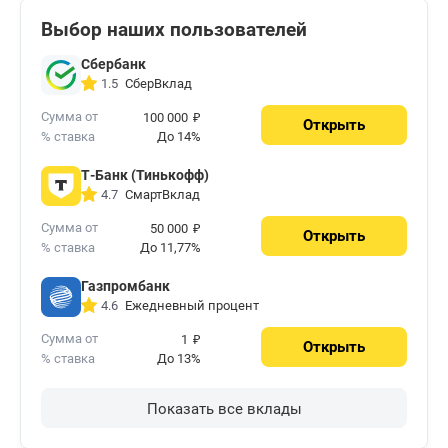
Выбор наших пользователей
Сбербанк
СберВклад
1.5
₽
Сумма от
100 000
Открыть
% ставка
До 14%
Т-Банк (Тинькофф)
СмартВклад
4.7
₽
Сумма от
50 000
Открыть
% ставка
До 11,77%
Газпромбанк
Ежедневный процент
4.6
₽
Сумма от
1
Открыть
% ставка
До 13%
Показать все вклады