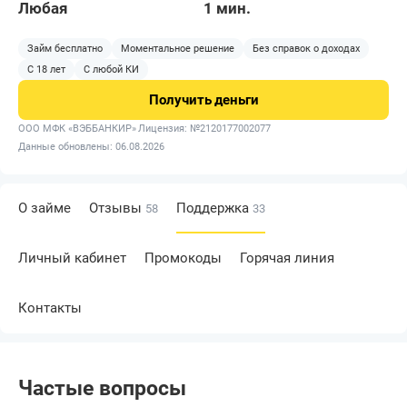
Любая
1 мин.
Займ бесплатно
Моментальное решение
Без справок о доходах
С 18 лет
С любой КИ
Получить
деньги
ООО МФК «ВЭББАНКИР»
Лицензия: №2120177002077
Данные обновлены: 06.08.2026
О займе
Отзывы
Поддержка
58
33
Личный кабинет
Промокоды
Горячая линия
Контакты
Частые вопросы