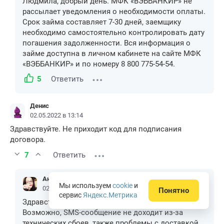
Людмила, добрый день. МФК «ВЭББАНКИР» не
рассылает уведомления о необходимости оплаты.
Срок займа составляет 7-30 дней, заемщику
необходимо самостоятельно контролировать дату
погашения задолженности. Вся информация о
займе доступна в личном кабинете на сайте МФК
«ВЭББАНКИР» и по номеру 8 800 775-54-54.
5
Ответить
Денис
02.05.2022 в 13:14
Здравствуйте. Не приходит код для подписания
договора.
7
Ответить
Анна Попович
Мы используем
cookie
и
02.05.2022 в 13:35
Понятно
сервис
Яндекс.Метрика
Здравствуйте, Денис!
Возможно, SMS-сообщение не доходит из-за
технических сбоев, также проблемы с доставкой