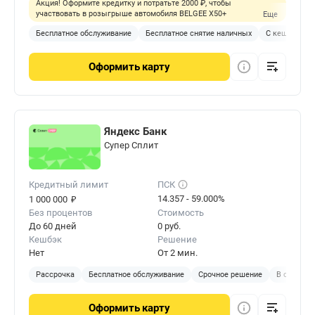
Акция! Оформите кредитку и потратьте 2000 ₽, чтобы
участвовать в розыгрыше автомобиля BELGEE X50+
Еще
Бесплатное обслуживание
Бесплатное снятие наличных
С кешбэком
Оформить
карту
Яндекс Банк
Cупер Сплит
Кредитный лимит
ПСК
₽
14.357 - 59.000%
1 000 000
Без процентов
Стоимость
До 60 дней
0 руб.
Кешбэк
Решение
Нет
От 2 мин.
Рассрочка
Бесплатное обслуживание
Срочное решение
В отделен
Оформить
карту