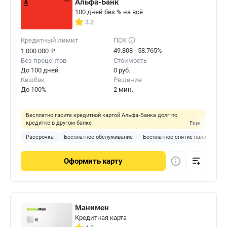
Альфа-Банк
100 дней без % на всё
3.2
Кредитный лимит
ПСК
₽
49.808 - 58.765%
1 000 000
Без процентов
Стоимость
До 100 дней
0 руб.
Кешбэк
Решение
До 100%
2 мин.
Бесплатно гасите кредитной картой Альфа‑Банка долг по
кредитке в другом банке
Еще
Рассрочка
Бесплатное обслуживание
Бесплатное снятие наличных
Оформить
карту
Манимен
Кредитная карта