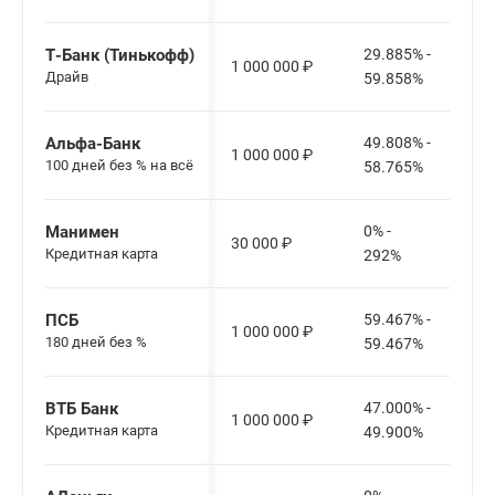
Т-Банк (Тинькофф)
29.885% -
1 000 000
₽
Драйв
59.858%
Альфа-Банк
49.808% -
1 000 000
₽
100 дней без % на всё
58.765%
Манимен
0% -
30 000
₽
Кредитная карта
292%
ПСБ
59.467% -
1 000 000
₽
180 дней без %
59.467%
ВТБ Банк
47.000% -
1 000 000
₽
Кредитная карта
49.900%