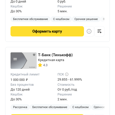
До 0 дней
0 руб.
Кешбэк
Решение
До 30%
5 мин.
Бесплатное обслуживание
С кешбэком
Срочное решение
Виртуал
Оформить
карту
Т-Банк (Тинькофф)
Кредитная карта
4.3
Кредитный лимит
ПСК
₽
29.855 - 61.999%
1 000 000
Без процентов
Стоимость
До 120 дней
От 0 руб./год
Кешбэк
Решение
До 30%
2 мин.
Рассрочка
Бесплатное обслуживание
С кешбэком
Срочное решен