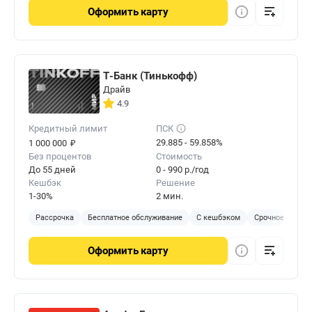
Оформить
карту
Т-Банк (Тинькофф)
Драйв
4.9
Кредитный лимит
ПСК
₽
29.885 - 59.858%
1 000 000
Без процентов
Стоимость
До 55 дней
0 - 990 р./год
Кешбэк
Решение
1-30%
2 мин.
Рассрочка
Бесплатное обслуживание
С кешбэком
Срочное решен
Оформить
карту