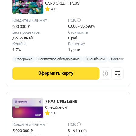
CARD CREDIT PLUS
4.5
Кредитный лимит
ПСК
₽
0.000 - 36.598%
600 000
Без процентов
Стоимость
До 55 дней
0 руб.
Кешбэк
Решение
1-7%
1 день
Рассрочка
Бесплатное обслуживание
С кешбэком
Доставка на до
Оформить
карту
УРАЛСИБ Банк
С кешбэком
5.0
Кредитный лимит
ПСК
₽
0 - 69.337%
5 000 000