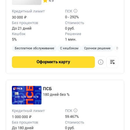
4.9
Кредитный лимит
ПСК
₽
0 - 292%
30 000
Без процентов
Стоимость
До 21 дней
0 руб.
Кешбэк
Решение
5%
1 мин.
Бесплатное обслуживание
С кешбэком
Срочное решение
Виртуал
Оформить
карту
ПСБ
180 дней без %
Кредитный лимит
ПСК
₽
59.467%
1 000 000
Без процентов
Стоимость
До 180 дней
0 руб.