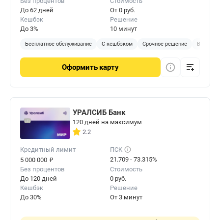
Без процентов
Стоимость
До 62 дней
От 0 руб.
Кешбэк
Решение
До 3%
10 минут
Бесплатное обслуживание
С кешбэком
Срочное решение
В отделе
Оформить
карту
УРАЛСИБ Банк
120 дней на максимум
2.2
Кредитный лимит
ПСК
₽
21.709 - 73.315%
5 000 000
Без процентов
Стоимость
До 120 дней
0 руб.
Кешбэк
Решение
До 30%
От 3 минут