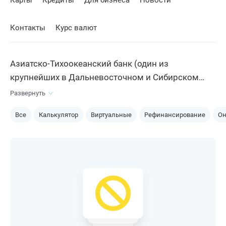
Карты
Кредиты
Для бизнеса
Новости
Контакты
Курс валют
Азиатско-Тихоокеанский банк (один из
крупнейших в Дальневосточном и Сибирском
округах, а также имеющий собственные
Развернуть
отделения в столичном регионе) выпускает
Все
Калькулятор
Виртуальные
Рефинансирование
Он
несколько видов
кредитных карт
: они
различаются по условиям, процентной ставке,
льготном периоду и кредитному лимиту. В банке
можно получать карту на сумму от 50 000 до 700
000 рублей.