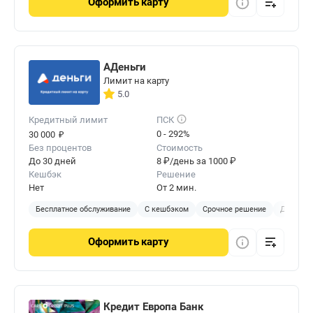
Оформить
карту
АДеньги
Лимит на карту
5.0
Кредитный лимит
ПСК
₽
0 - 292%
30 000
Без процентов
Стоимость
До 30 дней
8 ₽/день за 1000 ₽
Кешбэк
Решение
Нет
От 2 мин.
Бесплатное обслуживание
С кешбэком
Срочное решение
Доставка
Оформить
карту
Кредит Европа Банк