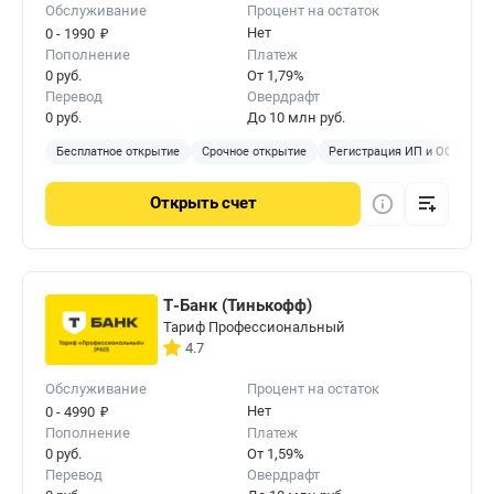
Обслуживание
Процент на остаток
₽
Нет
0 - 1990
Пополнение
Платеж
0 руб.
От 1,79%
Перевод
Овердрафт
0 руб.
До 10 млн руб.
Бесплатное открытие
Срочное открытие
Регистрация ИП и ООО
Б
Открыть
счет
Т-Банк (Тинькофф)
Тариф Профессиональный
4.7
Обслуживание
Процент на остаток
₽
Нет
0 - 4990
Пополнение
Платеж
0 руб.
От 1,59%
Перевод
Овердрафт