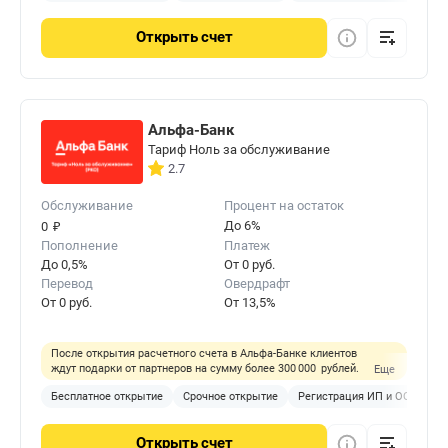
Открыть
счет
Альфа-Банк
Тариф Ноль за обслуживание
2.7
Обслуживание
Процент на остаток
₽
До 6%
0
Пополнение
Платеж
До 0,5%
От 0 руб.
Перевод
Овердрафт
От 0 руб.
От 13,5%
После открытия расчетного счета в Альфа-Банке клиентов
ждут подарки от партнеров на сумму более 300 000 рублей.
Еще
Бесплатное открытие
Срочное открытие
Регистрация ИП и ООО
Б
Открыть
счет