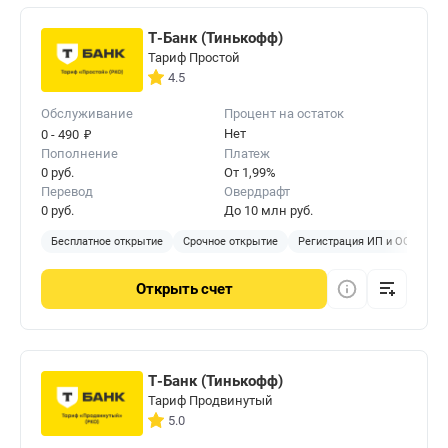
Т-Банк (Тинькофф)
Тариф Простой
4.5
Обслуживание
Процент на остаток
₽
Нет
0 - 490
Пополнение
Платеж
0 руб.
От 1,99%
Перевод
Овердрафт
0 руб.
До 10 млн руб.
Бесплатное открытие
Срочное открытие
Регистрация ИП и ООО
Б
Открыть
счет
Т-Банк (Тинькофф)
Тариф Продвинутый
5.0