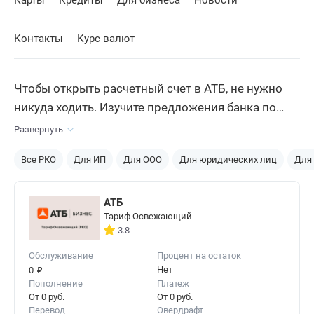
Карты
Кредиты
Для бизнеса
Новости
Контакты
Курс валют
Чтобы открыть расчетный счет в АТБ, не нужно
никуда ходить. Изучите предложения банка по
РКО и подавайте заявку на подключение онлайн
Развернуть
на его сайте. В течение получаса получите
Все РКО
Для ИП
Для ООО
Для юридических лиц
Для
реквизиты, которые можно использовать в
работе.
АТБ
Тариф Освежающий
3.8
Обслуживание
Процент на остаток
₽
Нет
0
Пополнение
Платеж
От 0 руб.
От 0 руб.
Перевод
Овердрафт