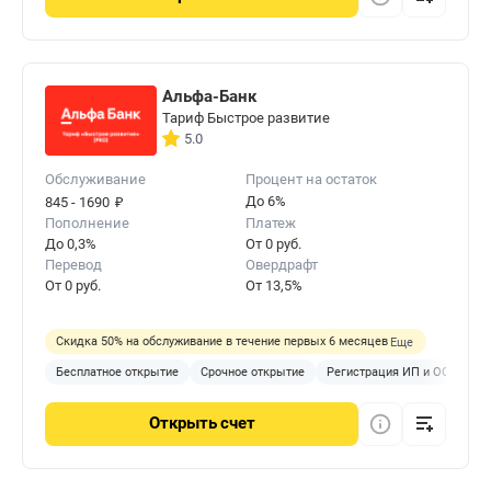
Альфа-Банк
Тариф Быстрое развитие
5.0
Обслуживание
Процент на остаток
₽
До 6%
845 - 1690
Пополнение
Платеж
До 0,3%
От 0 руб.
Перевод
Овердрафт
От 0 руб.
От 13,5%
Скидка 50% на обслуживание в течение первых 6 месяцев
Еще
Бесплатное открытие
Срочное открытие
Регистрация ИП и ООО
П
Открыть
счет