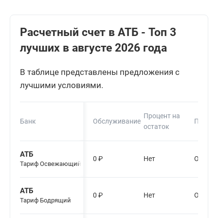
Расчетный счет в АТБ - Топ 3
лучших в августе 2026 года
В таблице представлены предложения с
лучшими условиями.
Процент на
Банк
Обслуживание
Пополн
остаток
АТБ
0
₽
Нет
От 0 ру
Тариф Освежающий
АТБ
0
₽
Нет
От 0 ру
Тариф Бодрящий