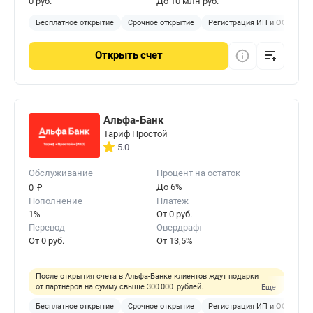
0 руб.
До 10 млн руб.
Бесплатное открытие
Срочное открытие
Регистрация ИП и ООО
Открыть
счет
Альфа-Банк
Тариф Простой
5.0
Обслуживание
Процент на остаток
₽
До 6%
0
Пополнение
Платеж
1%
От 0 руб.
Перевод
Овердрафт
От 0 руб.
От 13,5%
После открытия счета в Альфа-Банке клиентов ждут подарки
от партнеров на сумму свыше 300 000 рублей.
Еще
Бесплатное открытие
Срочное открытие
Регистрация ИП и ООО
П