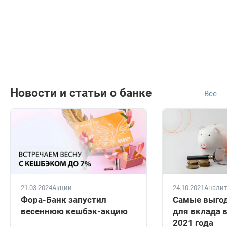
Новости и статьи о банке
Все
21.03.2024
Акции
24.10.2021
Аналит
Фора-Банк запустил
Самые выго
весеннюю кешбэк-акцию
для вклада 
2021 года