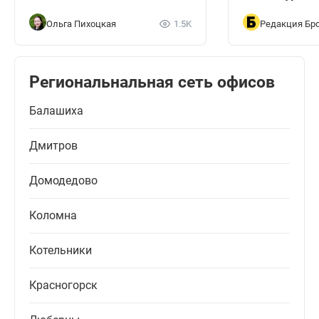
Ольга Пихоцкая
1.5K
Редакция Бро
Региональнальная сеть офисов
Балашиха
Дмитров
Домодедово
Коломна
Котельники
Красногорск