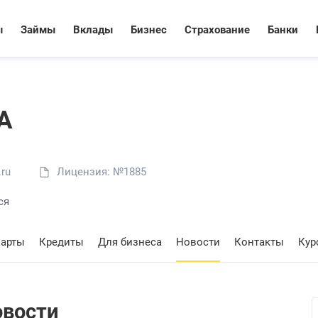
ы
Займы
Вклады
Бизнес
Страхование
Банки
А
.ru
Лицензия: №1885
ся
арты
Кредиты
Для бизнеса
Новости
Контакты
Кур
овости