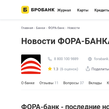
Журнал
Карты
Кредит
Главная
Банки
ФОРА-банк
Новости
Новости ФОРА-БАНК
8 800 100 9889
forabank
1.3
(6 оценок)
Поделить
О банке
Отзывы
11
Вопросы
37
Вклады
К
ФОРА-банк - последние н