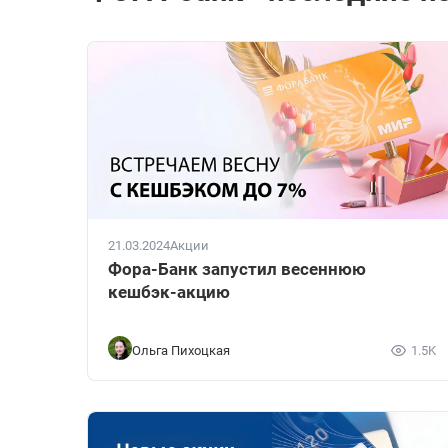
21.03.2024
Акции
Фора-Банк запустил весеннюю
кешбэк-акцию
Ольга Пихоцкая
1.5K