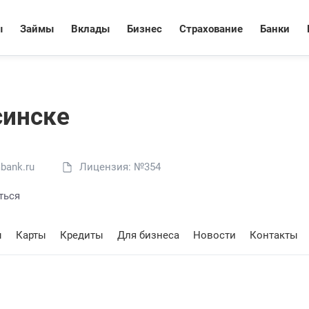
ы
Займы
Вклады
Бизнес
Страхование
Банки
синске
bank.ru
Лицензия: №354
ться
ы
Карты
Кредиты
Для бизнеса
Новости
Контакты