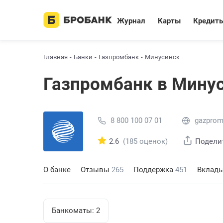
Журнал
Карты
Кредит
Главная
Банки
Газпромбанк
Минусинск
Газпромбанк в Мину
8 800 100 07 01
gazprom
2.6
(185 оценок)
Подели
О банке
Отзывы
265
Поддержка
451
Вклад
Банкоматы:
2