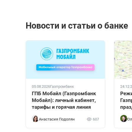
Новости и статьи о банке
05.08.2026
Газпромбанк
24.12.
ГПБ Мобайл (Газпромбанк
Реж
Мобайл): личный кабинет,
Газп
тарифы и горячая линия
праз
Анастасия Подолян
607
Ол