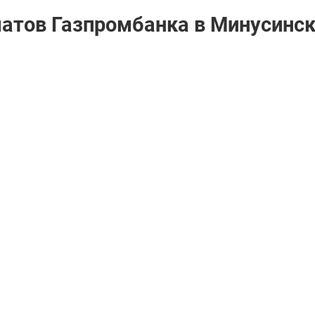
матов Газпромбанкa в Минусинс