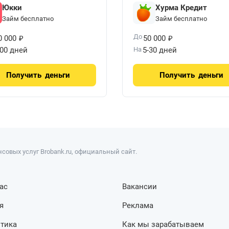
Юкки
Хурма Кредит
Займ бесплатно
Займ бесплатно
₽
₽
До
0 000
50 000
100 дней
На
5-30 дней
Получить
деньги
Получить
деньги
совых услуг Brobank.ru, официальный сайт.
ас
Вакансии
я
Реклама
тика
Как мы зарабатываем