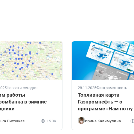
2025
Новости сегодня
28.11.2025
Финграмотность
им работы
Топливная карта
ромбанка в зимние
Газпромнефть — о
дники
программе «Нам по пу
ьга Пихоцкая
15.0K
Ирина Калимулина