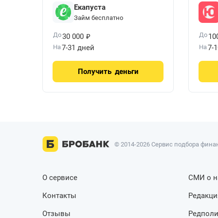
Екапуста
Займ бесплатно
₽
До
До
30 000
10
На
7-31 дней
На
7-
Получить
деньги
© 2014-2026 Сервис подбора финан
О сервисе
СМИ о н
Контакты
Редакци
Отзывы
Редполи