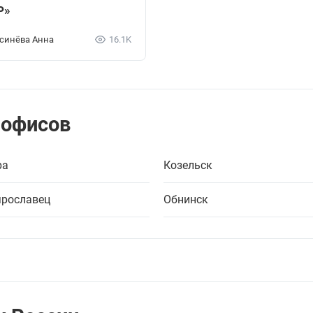
Р»
синёва Анна
16.1K
 офисов
ра
Козельск
рославец
Обнинск