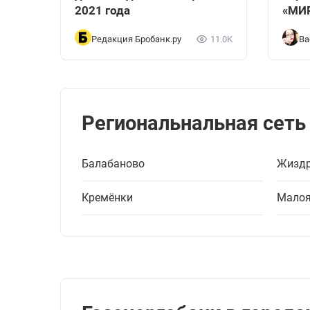
2021 года
«МИ
Редакция Бробанк.ру
11.0K
Ва
Региональнальная сеть
Балабаново
Жизд
Кремёнки
Малоя