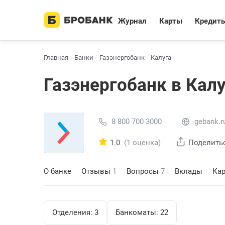
Журнал
Карты
Кредит
Главная
Банки
Газэнергобанк
Калуга
Газэнергобанк в Калу
8 800 700 3000
gebank.r
1.0
(1 оценка)
Поделить
О банке
Отзывы
1
Вопросы
7
Вклады
Ка
Отделения:
3
Банкоматы:
22