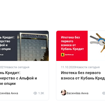
2021
Новости сегодня
11.10.2020
Новости сегодня
нь Кредит:
Ипотека без первого
нерство с Альфой и
взноса от Кубань Кре
е опции
синёва Анна
1.3K
Васинёва Анна