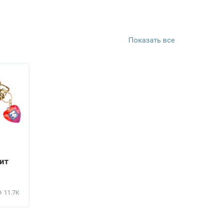
Показать все
дит
11.7K