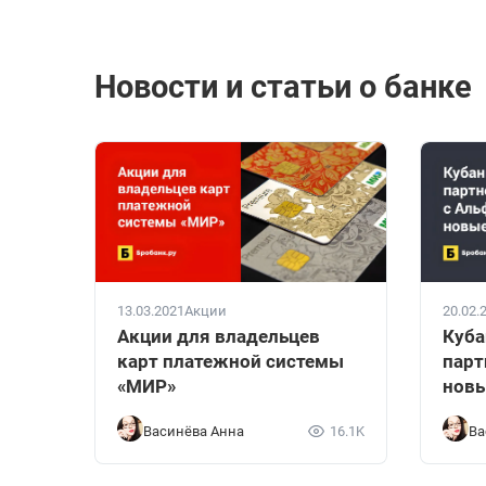
Новости и статьи о банке
13.03.2021
Акции
20.02.
Акции для владельцев
Куба
карт платежной системы
парт
«МИР»
новы
Васинёва Анна
16.1K
Ва