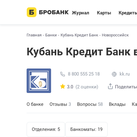
Журнал
Карты
Кредит
Главная
Банки
Кубань Кредит Банк
Новороссийск
Кубань Кредит Банк 
8 800 555 25 18
kk.ru
3.0
(2 оценки)
Поделить
О банке
Отзывы
3
Вопросы
58
Вклады
К
Отделения:
5
Банкоматы:
19