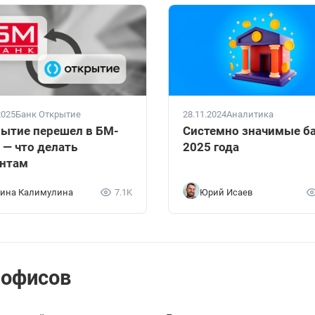
2025
Банк Открытие
28.11.2024
Аналитика
ытие перешел в БМ-
Системно значимые б
 — что делать
2025 года
нтам
ина Калимулина
7.1K
Юрий Исаев
 офисов