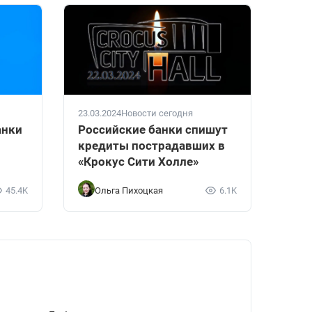
23.03.2024
Новости сегодня
анки
Российские банки спишут
кредиты пострадавших в
«Крокус Сити Холле»
45.4K
Ольга Пихоцкая
6.1K