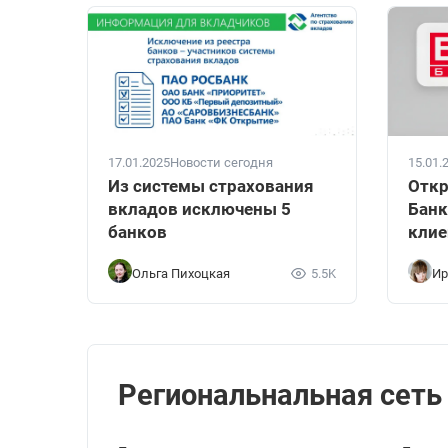
17.01.2025
Новости сегодня
15.01.
Из системы страхования
Откр
вкладов исключены 5
Банк
банков
клие
Ольга Пихоцкая
5.5K
Ир
Региональнальная сеть