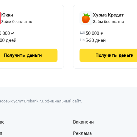
Юкки
Хурма Кредит
Займ бесплатно
Займ бесплатно
₽
₽
До
0 000
50 000
100 дней
На
5-30 дней
Получить
деньги
Получить
деньги
совых услуг Brobank.ru, официальный сайт.
ас
Вакансии
я
Реклама