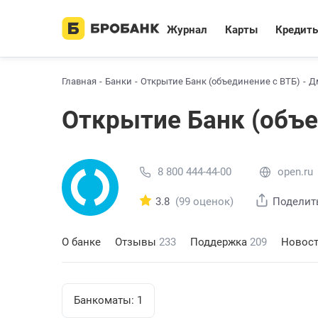
Журнал
Карты
Кредит
Главная
Банки
Открытие Банк (объединение с ВТБ)
Д
Открытие Банк (объе
8 800 444-44-00
open.ru
3.8
(99 оценок)
Поделит
О банке
Отзывы
233
Поддержка
209
Новос
Банкоматы:
1