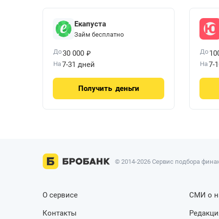
Екапуста
Займ бесплатно
₽
До
До
30 000
10
На
7-31 дней
На
7-
Получить
деньги
© 2014-2026 Сервис подбора финан
О сервисе
СМИ о н
Контакты
Редакци