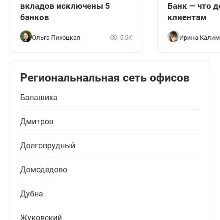
вкладов исключены 5
Банк — что д
банков
клиентам
Ольга Пихоцкая
5.5K
Ирина Калим
Региональнальная сеть офисов
Балашиха
Дмитров
Долгопрудный
Домодедово
Дубна
Жуковский