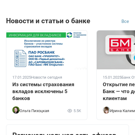
Новости и статьи о банке
Все
17.01.2025
Новости сегодня
15.01.2025
Банк О
Из системы страхования
Открытие пе
вкладов исключены 5
Банк — что д
банков
клиентам
Ольга Пихоцкая
5.5K
Ирина Калим