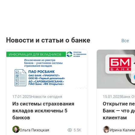
Новости и статьи о банке
Все
17.01.2025
Новости сегодня
15.01.2025
Банк О
Из системы страхования
Открытие пе
вкладов исключены 5
Банк — что д
банков
клиентам
Ольга Пихоцкая
5.5K
Ирина Калим