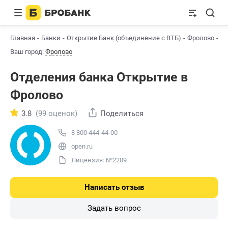
Главная
Банки
Открытие Банк (объединение с ВТБ)
Фролово
От
Ваш город:
Фролово
Отделения банка Открытие в
Фролово
3.8
(99 оценок)
Поделиться
8 800 444-44-00
open.ru
Лицензия: №2209
Написать отзыв
Задать вопрос