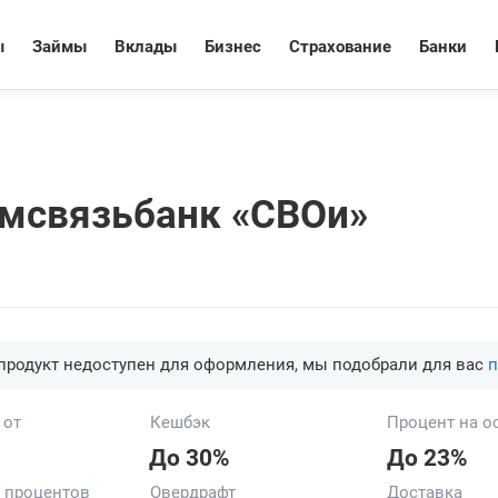
ы
Займы
Вклады
Бизнес
Страхование
Банки
омсвязьбанк «СВОи»
продукт недоступен для оформления, мы подобрали для вас
п
 от
Кешбэк
Процент на о
До 30%
До 23%
з процентов
Овердрафт
Доставка