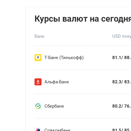
Курсы валют на сегодня
Банк
USD пок
Т-Банк (Тинькофф)
81.1/
88.
Альфа-Банк
82.3/
83.
Сбербанк
80.2/
76.
Совкомбанк
81.5/
85