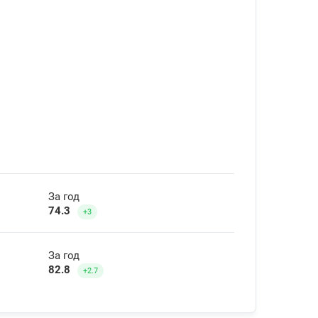
За год
74.3
+3
За год
82.8
+2.7