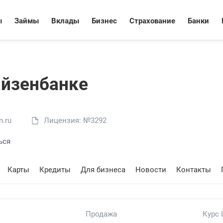
ы
Займы
Вклады
Бизнес
Страхование
Банки
айзенбанке
n.ru
Лицензия: №3292
ься
Карты
Кредиты
Для бизнеса
Новости
Контакты
Продажа
Курс