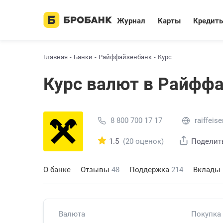
Журнал
Карты
Кредит
Главная
Банки
Райффайзенбанк
Курс
Курс валют в Райфф
8 800 700 17 17
raiffeise
1.5
(20 оценок)
Поделит
О банке
Отзывы
48
Поддержка
214
Вклады
Валюта
Покупка