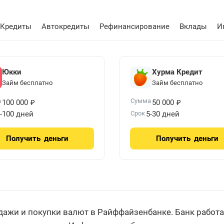
Кредиты
Автокредиты
Рефинансирование
Вклады
И
Юкки
Хурма Кредит
Займ бесплатно
Займ бесплатно
₽
₽
а
Сумма
100 000
50 000
-100 дней
Срок
5-30 дней
Получить
деньги
Получить
деньги
дажи и покупки валют в Райффайзенбанке. Банк работа