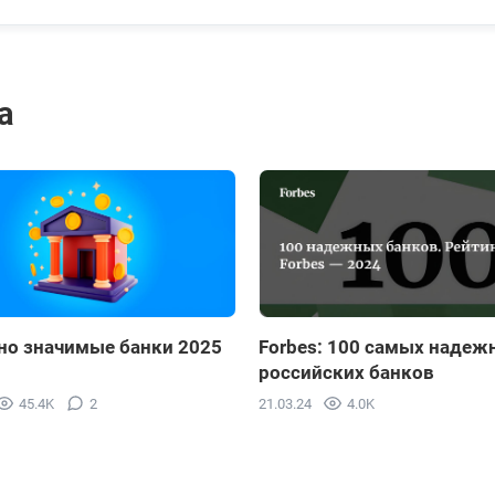
a
но значимые банки 2025
Forbes: 100 самых надеж
российских банков
45.4K
2
21.03.24
4.0K