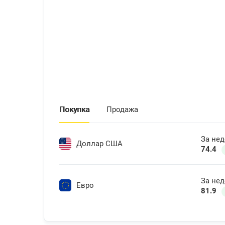
Покупка
Продажа
За не
Доллар США
74.4
За не
Евро
81.9