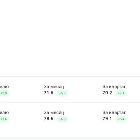
делю
За месяц
За квартал
71.6
70.2
+2.9
+5.7
+7.1
делю
За месяц
За квартал
78.6
79.1
+3.6
+6.9
+6.4