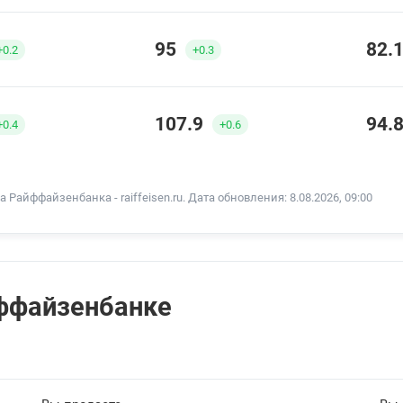
95
82.
+0.2
+0.3
107.9
94.
+0.4
+0.6
айффайзенбанкa - raiffeisen.ru. Дата обновления: 8.08.2026, 09:00
йффайзенбанке