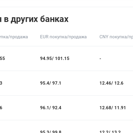
 в других банках
упка/продажа
EUR покупка/продажа
CNY покупка/п
55
94.95/
101.15
-
3
95.4/
97.1
12.46/
12.6
6
96.1/
92.4
12.68/
11.91
95.3/
99.8
12.2/
13.2