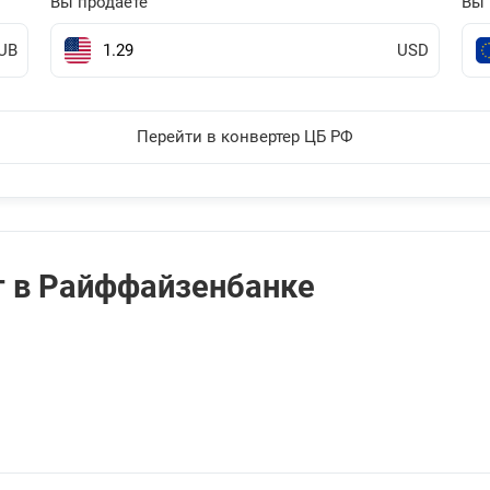
Вы продаете
Вы 
UB
USD
Перейти в конвертер ЦБ РФ
т в Райффайзенбанке