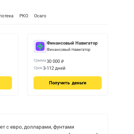
потека
РКО
Осаго
Финансовый Навигатор
Финансовый Навигатор
₽
Сумма
30 000
Срок
3-112 дней
Получить
деньги
ет с евро, долларами, фунтами