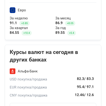
Евро
За неделю
За месяц
91.1
86.9
+3.85
+8.05
За квартал
За год
84.55
89.55
+10.4
+5.4
Курсы валют на сегодня в
других банках
Альфа-Банк
82.3/
83.3
USD покупка/продажа
95.4/
97.1
EUR покупка/продажа
12.46/
12.6
CNY покупка/продажа