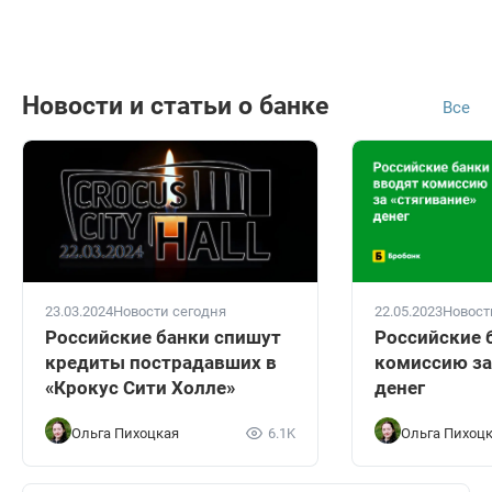
Новости и статьи о банке
Все
23.03.2024
Новости сегодня
22.05.2023
Новост
Российские банки спишут
Российские 
кредиты пострадавших в
комиссию за
«Крокус Сити Холле»
денег
Ольга Пихоцкая
6.1K
Ольга Пихоц