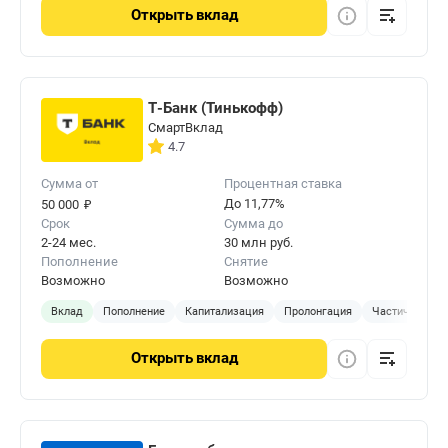
Открыть
вклад
Т-Банк (Тинькофф)
СмартВклад
4.7
Сумма от
Процентная ставка
₽
До 11,77%
50 000
Срок
Сумма до
2-24 мес.
30 млн руб.
Пополнение
Снятие
Возможно
Возможно
Вклад
Пополнение
Капитализация
Пролонгация
Частичное сня
Открыть
вклад