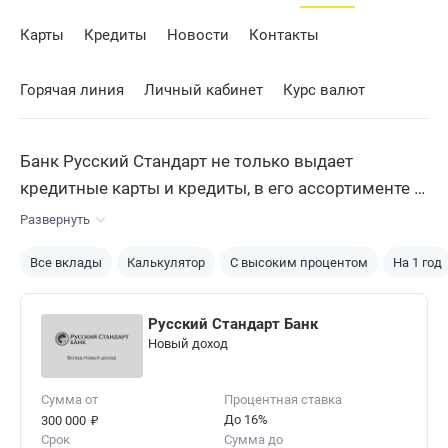
Карты
Кредиты
Новости
Контакты
Горячая линия
Личный кабинет
Курс валют
Банк Русский Стандарт не только выдает
кредитные карты и кредиты, в его ассортименте —
широкая линейка
вкладов
, среди которых
Развернуть
каждый найдет оптимальный для себя вариант
Все вклады
Калькулятор
С высоким процентом
На 1 год
размещения средств. При этом банк
устанавливает высокие, конкурентные
процентные ставки.
Русский Стандарт Банк
Новый доход
Сумма от
Процентная ставка
₽
До 16%
300 000
Срок
Сумма до