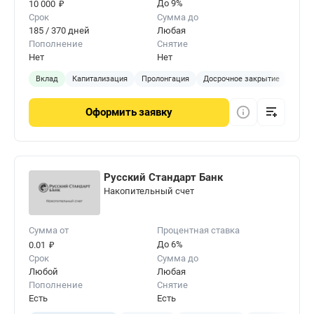
₽
До 9%
10 000
Срок
Сумма до
185 / 370 дней
Любая
Пополнение
Снятие
Нет
Нет
Вклад
Капитализация
Пролонгация
Досрочное закрытие
Онла
Оформить
заявку
Русский Стандарт Банк
Накопительный счет
Сумма от
Процентная ставка
₽
До 6%
0.01
Срок
Сумма до
Любой
Любая
Пополнение
Снятие
Есть
Есть