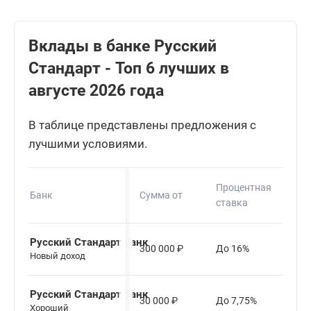
Вклады в банке Русский
Стандарт - Топ 6 лучших в
августе 2026 года
В таблице представлены предложения с
лучшими условиями.
Процентная
Банк
Сумма от
Сро
ставка
Русский Стандарт Банк
300 000
₽
До 16%
До 
Новый доход
Русский Стандарт Банк
30 000
₽
До 7,75%
До 
Хороший