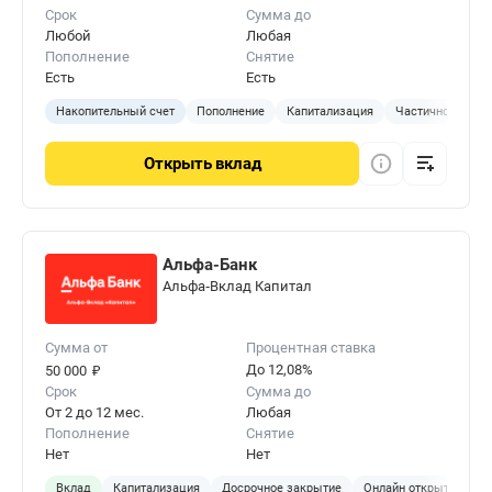
Срок
Сумма до
Любой
Любая
Пополнение
Снятие
Есть
Есть
Накопительный счет
Пополнение
Капитализация
Частичное сняти
Открыть
вклад
Альфа-Банк
Альфа‑Вклад Капитал
Сумма от
Процентная ставка
₽
До 12,08%
50 000
Срок
Сумма до
От 2 до 12 мес.
Любая
Пополнение
Снятие
Нет
Нет
Вклад
Капитализация
Досрочное закрытие
Онлайн открытие