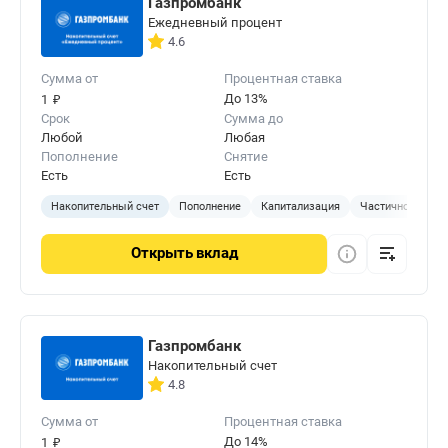
Газпромбанк
Ежедневный процент
4.6
Сумма от
Процентная ставка
₽
До 13%
1
Срок
Сумма до
Любой
Любая
Пополнение
Снятие
Есть
Есть
Накопительный счет
Пополнение
Капитализация
Частичное сняти
Открыть
вклад
Газпромбанк
Накопительный счет
4.8
Сумма от
Процентная ставка
₽
До 14%
1