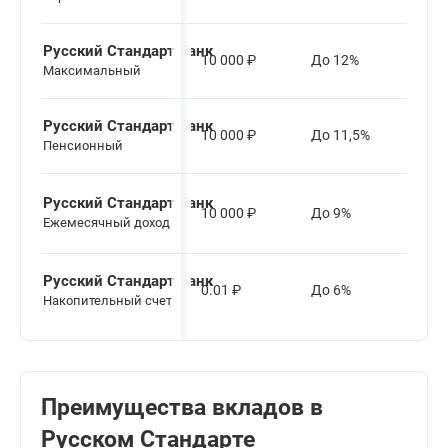
Русский Стандарт Банк
10 000
₽
До 12%
108
Максимальный
Русский Стандарт Банк
10 000
₽
До 11,5%
До 
Пенсионный
Русский Стандарт Банк
185 
10 000
₽
До 9%
Ежемесячный доход
дне
Русский Стандарт Банк
0.01
₽
До 6%
Люб
Накопительный счет
Преимущества вкладов в
Русском Стандарте