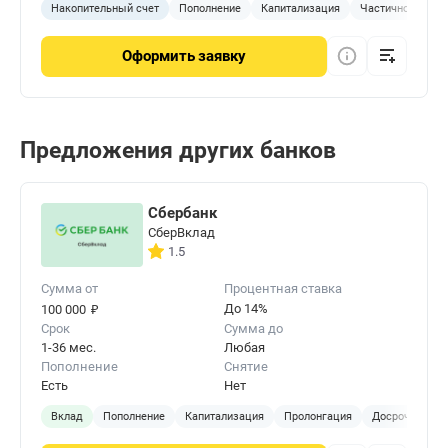
Накопительный счет
Пополнение
Капитализация
Частичное сняти
Оформить
заявку
Предложения других банков
Сбербанк
СберВклад
1.5
Сумма от
Процентная ставка
₽
До 14%
100 000
Срок
Сумма до
1-36 мес.
Любая
Пополнение
Снятие
Есть
Нет
Вклад
Пополнение
Капитализация
Пролонгация
Досрочное за