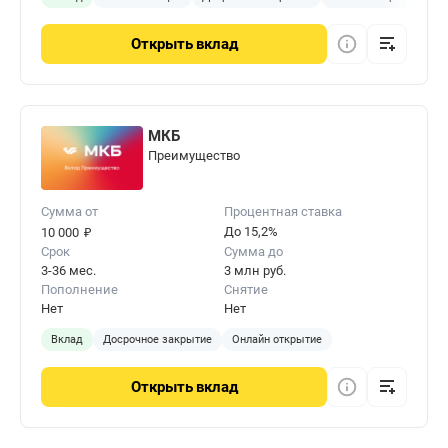
Открыть
вклад
МКБ
Преимущество
Сумма от
Процентная ставка
₽
До 15,2%
10 000
Срок
Сумма до
3-36 мес.
3 млн руб.
Пополнение
Снятие
Нет
Нет
Вклад
Досрочное закрытие
Онлайн открытие
Открыть
вклад