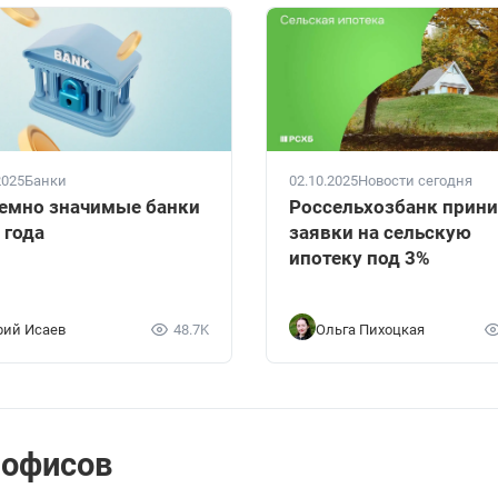
2025
Банки
02.10.2025
Новости сегодня
емно значимые банки
Россельхозбанк прин
 года
заявки на сельскую
ипотеку под 3%
ий Исаев
48.7K
Ольга Пихоцкая
 офисов