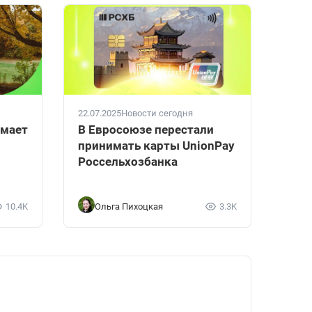
22.07.2025
Новости сегодня
имает
В Евросоюзе перестали
принимать карты UnionPay
Россельхозбанка
10.4K
Ольга Пихоцкая
3.3K