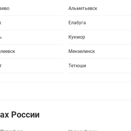
аево
Альметьевск
к
Елабуга
ь
Кукмор
леевск
Мензелинск
т
Тетюши
ах России