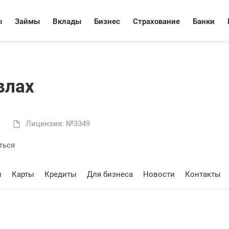
ы
Займы
Вклады
Бизнес
Страхование
Банки
влах
Лицензия: №3349
ться
ы
Карты
Кредиты
Для бизнеса
Новости
Контакты