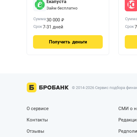
Екапуста
Займ бесплатно
₽
Сумма
Сумм
30 000
Срок
7-31 дней
Срок
7
Получить
деньги
© 2014-2026 Сервис подбора финан
О сервисе
СМИ о н
Контакты
Редакци
Отзывы
Редполи