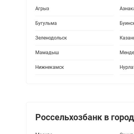
Агрыз
Азнак
Бугульма
Буинс
Зеленодольск
Казан
Мамадыш
Менде
Нижнекамск
Нурла
Россельхозбанк в город