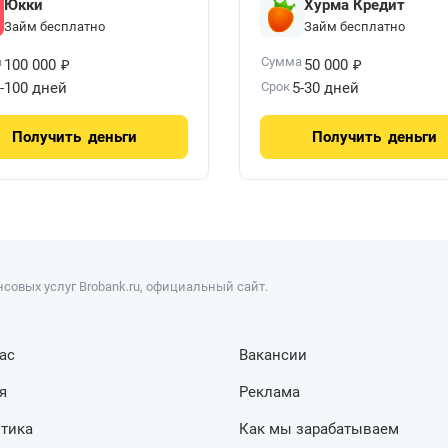
Юкки
Хурма Кредит
Займ бесплатно
Займ бесплатно
₽
₽
а
Сумма
100 000
50 000
-100 дней
Срок
5-30 дней
Получить
деньги
Получить
деньги
совых услуг Brobank.ru, официальный сайт.
ас
Вакансии
я
Реклама
тика
Как мы зарабатываем