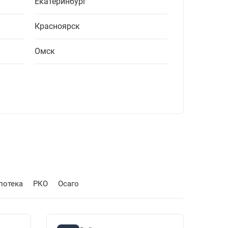
Екатеринбург
Красноярск
Омск
потека
РКО
Осаго