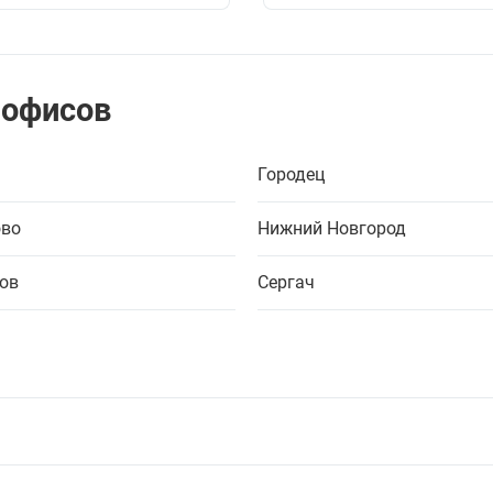
 офисов
Городец
во
Нижний Новгород
ов
Сергач