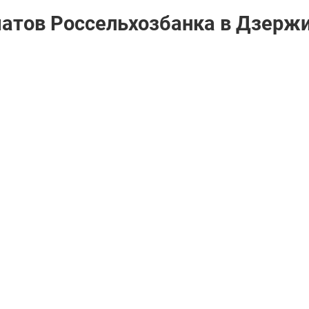
матов Россельхозбанкa в Дзерж