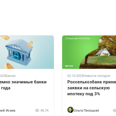
2025
Банки
02.10.2025
Новости сегодня
емно значимые банки
Россельхозбанк прин
 года
заявки на сельскую
ипотеку под 3%
ий Исаев
48.7K
Ольга Пихоцкая