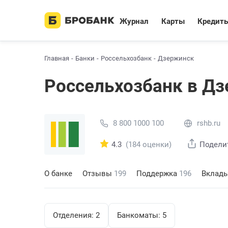
Журнал
Карты
Кредит
Главная
Банки
Россельхозбанк
Дзержинск
Россельхозбанк в Д
8 800 1000 100
rshb.ru
4.3
(184 оценки)
Подели
О банке
Отзывы
199
Поддержка
196
Вклад
Отделения:
2
Банкоматы:
5