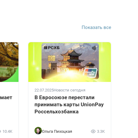
Показать все
22.07.2025
Новости сегодня
имает
В Евросоюзе перестали
принимать карты UnionPay
Россельхозбанка
10.4K
Ольга Пихоцкая
3.3K