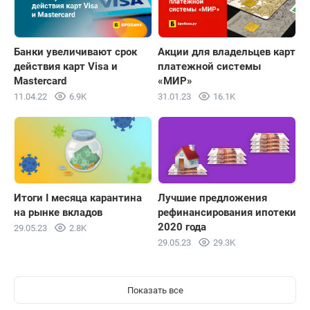
Банки увеличивают срок
Акции для владельцев карт
действия карт Visa и
платежной системы
Mastercard
«МИР»
11.04.22
6.9K
31.01.23
16.1K
Итоги I месяца карантина
Лучшие предложения
на рынке вкладов
рефинансирования ипотеки
2020 года
29.05.23
2.8K
29.05.23
29.3K
Показать все