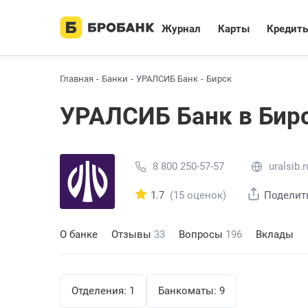
Журнал
Карты
Кредит
Главная
Банки
УРАЛСИБ Банк
Бирск
УРАЛСИБ Банк в Бир
8 800 250-57-57
uralsib.r
1.7
(15 оценок)
Поделит
О банке
Отзывы
33
Вопросы
196
Вклады
Отделения:
1
Банкоматы:
9