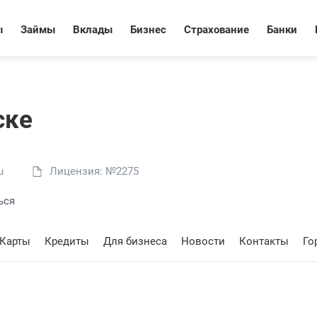
ы
Займы
Вклады
Бизнес
Страхование
Банки
ске
u
Лицензия: №2275
ься
Карты
Кредиты
Для бизнеса
Новости
Контакты
Го