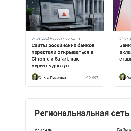
04.08.2026
Новости сегодня
04.07.
Сайты российских банков
Банк
перестали открываться в
вкла
Chrome и Safari: как
став
вернуть доступ
Ольга Пихоцкая
997
Ол
Региональнальная сеть
Агидель
Байм