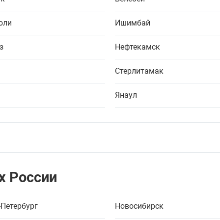
юли
Ишимбай
з
Нефтекамск
Стерлитамак
ы
Янаул
х России
-Петербург
Новосибирск