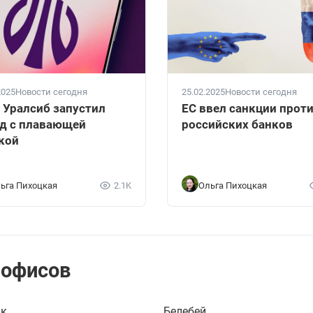
2025
Новости сегодня
25.02.2025
Новости сегодня
 Уралсиб запустил
ЕС ввел санкции проти
д с плавающей
российских банков
кой
ьга Пихоцкая
2.1K
Ольга Пихоцкая
 офисов
ак
Белебей