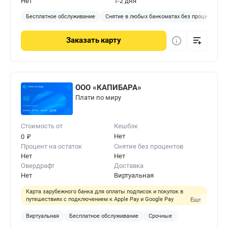
Нет
1-2 дня
Бесплатное обслуживание
Снятие в любых банкоматах без процентов
Заказать
карту
ООО «КАПИБАРА»
Плати по миру
Стоимость от
Кешбэк
₽
Нет
0
Процент на остаток
Снятие без процентов
Нет
Нет
Овердрафт
Доставка
Нет
Виртуальная
Карта зарубежного банка для оплаты подписок и покупок в
путешествиях с подключением к Apple Pay и Google Pay
Еще
Виртуальная
Бесплатное обслуживание
Срочные