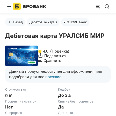
Назад
Дебетовые карты
УРАЛСИБ Банк
Дебетовая карта УРАЛСИБ МИР
4.0
(1 оценка)
Поделиться
Сравнить
Данный продукт недоступен для оформления, мы
подобрали для вас
похожие
Стоимость от
Кешбэк
₽
До 3%
0
Процент на остаток
Снятие без процентов
Нет
Да
Овердрафт
Доставка