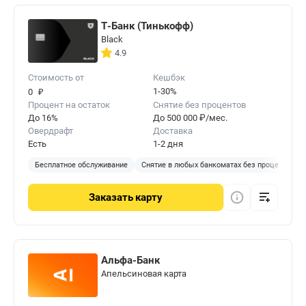
Т-Банк (Тинькофф)
Black
4.9
Стоимость от
Кешбэк
₽
1-30%
0
Процент на остаток
Снятие без процентов
До 16%
До 500 000 ₽/мес.
Овердрафт
Доставка
Есть
1-2 дня
Бесплатное обслуживание
Снятие в любых банкоматах без процентов
Заказать
карту
Альфа-Банк
Апельсиновая карта