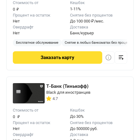
Стоимость от
Кешбэк
₽
1-11%
0
Процент на остаток
Снятие без процентов
Нет
До 100 000 ₽/мес.
Овердрафт
Доставка
Нет
Банк/курьер
Бесплатное обслуживание
Снятие в любых банкоматах без процентов
Заказать
карту
Т-Банк (Тинькофф)
Black для иностранцев
4.7
Стоимость от
Кешбэк
₽
До 30%
0
Процент на остаток
Снятие без процентов
Нет
До 500000 руб.
Овердрафт
Доставка