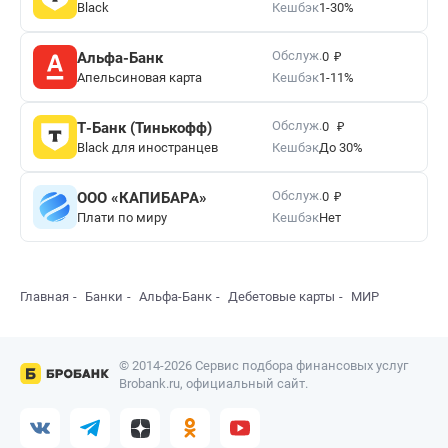
Black
Кешбэк
1-30%
₽
Обслуж.
Альфа-Банк
0
Апельсиновая карта
Кешбэк
1-11%
₽
Обслуж.
Т-Банк (Тинькофф)
0
Black для иностранцев
Кешбэк
До 30%
₽
Обслуж.
ООО «КАПИБАРА»
0
Плати по миру
Кешбэк
Нет
Главная
Банки
Альфа-Банк
Дебетовые карты
МИР
© 2014-2026 Сервис подбора финансовых услуг
Brobank.ru, официальный сайт.