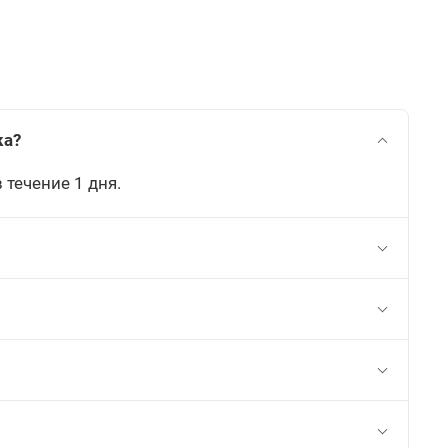
вам выдать. Рас
является гар
ка?
течение 1 дня.