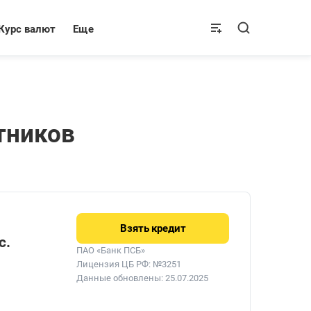
Курс валют
Еще
тников
Взять
кредит
с.
ПАО «Банк ПСБ»
Лицензия ЦБ РФ: №3251
Данные обновлены: 25.07.2025